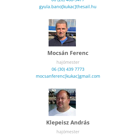
gyula.bano[kukac]thesail.hu
Mocsán Ferenc
hajómester
06 (30) 439 7773
mocsanferenc[kukac]gmail.com
Klepeisz András
hajómester