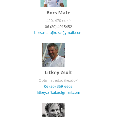
Bors Máté
420, 470 edző
06 (20) 4015452
bors.mata[kukac]gmail.com
Litkey Zsolt
Optimist edző (kezdők)
06 (20) 359-6603
litkeyzs[kukac]gmail.com