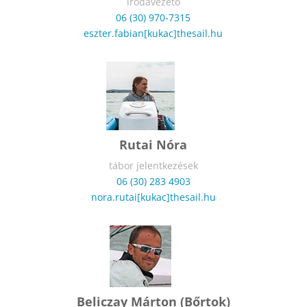
irodavezető
06 (30) 970-7315
eszter.fabian[kukac]thesail.hu
Rutai Nóra
tábor jelentkezések
06 (30) 283 4903
nora.rutai[kukac]thesail.hu
Beliczay Márton (Bőrtok)