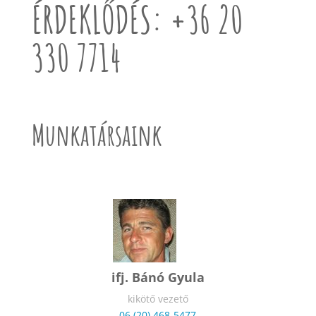
ÉRDEKLŐDÉS: +36 20
330 7714
Munkatársaink
ifj. Bánó Gyula
kikötő vezető
06 (20) 468-5477