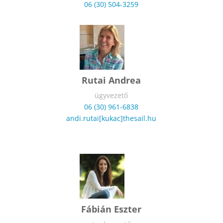
06 (30) 504-3259
Rutai Andrea
ügyvezető
06 (30) 961-6838
andi.rutai[kukac]thesail.hu
Fábián Eszter