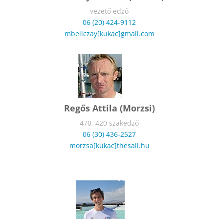
vezető edző
06 (20) 424-9112
mbeliczay[kukac]gmail.com
Regős Attila (Morzsi)
470, 420 szakedző
06 (30) 436-2527
morzsa[kukac]thesail.hu