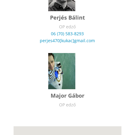
Perjés Bálint
OP edző
06 (70) 583-8293
perjes470[kukac]gmail.com
Major Gábor
OP edző