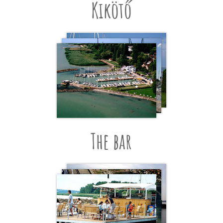
Kikötő
The bar