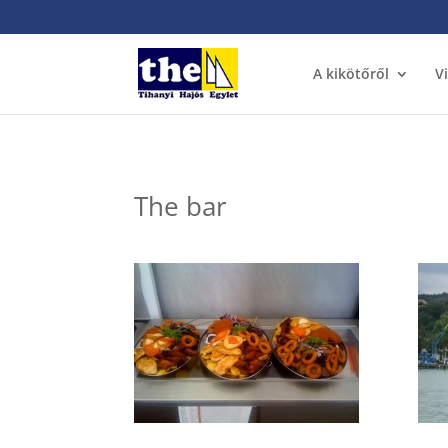
A kikötőről
V
The bar