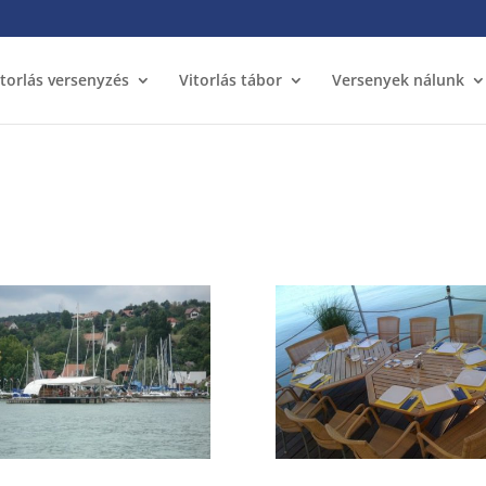
itorlás versenyzés
Vitorlás tábor
Versenyek nálunk