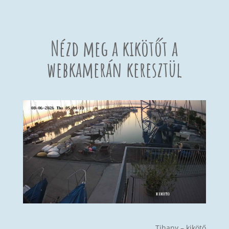
Nézd meg a kikötőt a
webkamerán keresztül
Tihany – kikötő