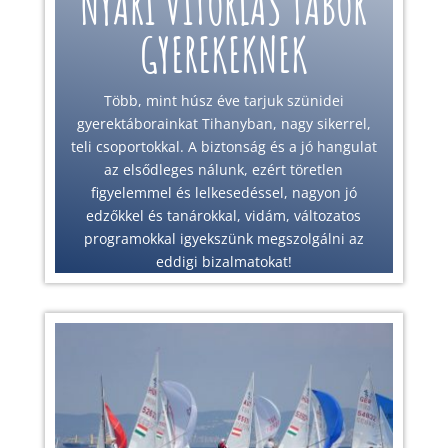
NYÁRI VITORLÁS TÁBOR
GYEREKEKNEK
Több, mint húsz éve tarjuk szünidei
gyerektáborainkat Tihanyban, nagy sikerrel,
teli csoportokkal. A biztonság és a jó hangulat
az elsődleges nálunk, ezért töretlen
figyelemmel és lelkesedéssel, nagyon jó
edzőkkel és tanárokkal, vidám, változatos
programokkal igyekszünk megszolgálni az
eddigi bizalmatokat!