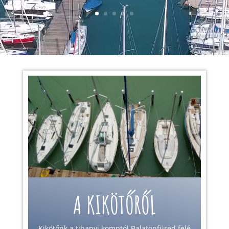
A KIKÖTŐRŐL
Kikötőnk a tihanyi komptól Balatonfüred felé