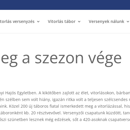
itorlás versenyzés
Vitorlás tábor
Versenyek nálunk
leg a szezon vége
yi Hajós Egyletben. A kikötőben zajlott az élet, vitorlásokon, bárban
én szélben sem volt hiány, igazán ritka volt a teljesen szélcsendes 
nk. Közel 200 új táboros fiatal ismerkedett meg a vitorlázással, his
 táboronként kb. 20 résztvevővel. Versenyzői csapatunk küzdött, tan
z őszi szünetben lesznek még edzések, sőt a 420-asoknak csapatver