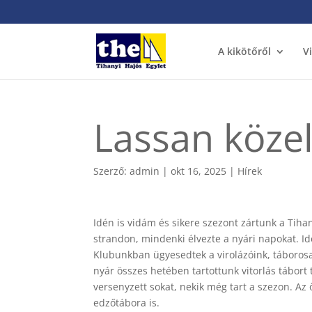
A kikötőről
V
Lassan köze
Szerző:
admin
|
okt 16, 2025
|
Hírek
Idén is vidám és sikere szezont zártunk a Tihan
strandon, mindenki élvezte a nyári napokat. Id
Klubunkban ügyesedtek a virolázóink, táborosai
nyár összes hetében tartottunk vitorlás tábort
versenyzett sokat, nekik még tart a szezon. A
edzőtábora is.