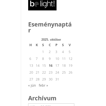
Eseménynaptá
r
2025. október
H
K
S
C
P
S
V
1
2
3
4
5
6
7
8
9
10
11
12
13
14
15
16
17
18
19
20
21
22
23
24
25
26
27
28
29
30
31
« jún
febr »
Archívum
Archívum