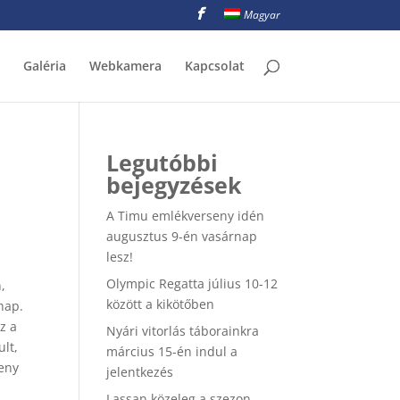
Magyar
Galéria
Webkamera
Kapcsolat
Legutóbbi
bejegyzések
A Timu emlékverseny idén
augusztus 9-én vasárnap
lesz!
Olympic Regatta július 10-12
,
között a kikötőben
nap.
z a
Nyári vitorlás táborainkra
ult,
március 15-én indul a
seny
jelentkezés
Lassan közeleg a szezon