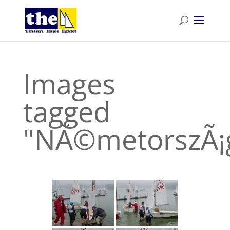
Images
tagged
"NÃ©metorszÃ¡