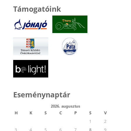
Támogatóink
Eseménynaptár
2026. augusztus
H
K
S
C
P
S
V
1
2
3
4
5
6
7
8
9