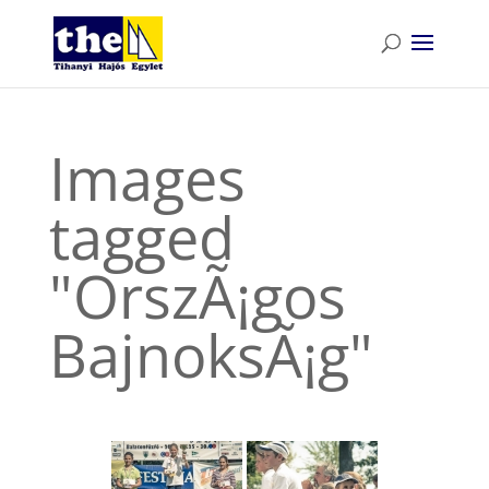
Images
tagged
"OrszÃ¡gos
BajnoksÃ¡g"