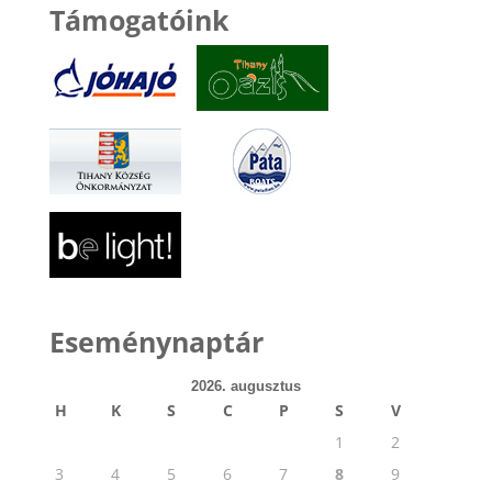
Támogatóink
Eseménynaptár
2026. augusztus
H
K
S
C
P
S
V
1
2
3
4
5
6
7
8
9