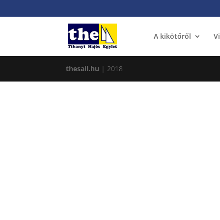
A kikötőről
V
thesail.hu
| 2018