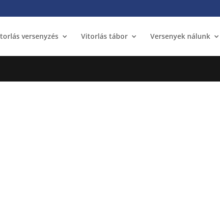
itorlás versenyzés
Vitorlás tábor
Versenyek nálunk