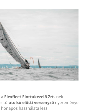
n a
Flexfleet Flottakezelő Zrt.
-nek
esítő
utolsó előtti versenyző
nyereménye
hónapos használata lesz.