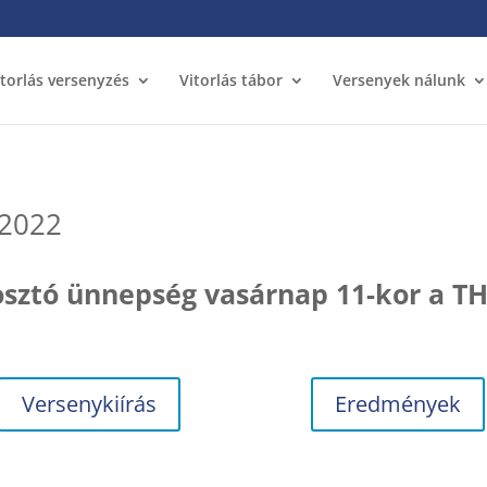
itorlás versenyzés
Vitorlás tábor
Versenyek nálunk
 2022
osztó ünnepség vasárnap 11-kor a T
Versenykiírás
Eredmények