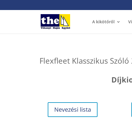
A kikötőről
V
Flexfleet Klasszikus Szóló
Díjki
Nevezési lista