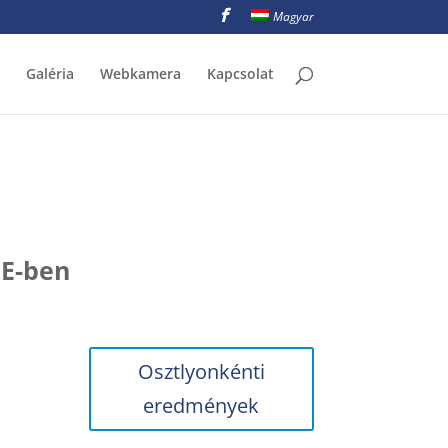
Magyar
Galéria
Webkamera
Kapcsolat
HE-ben
Osztlyonkénti
eredmények