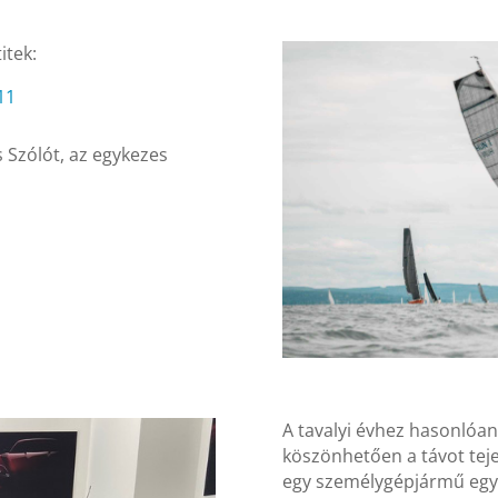
itek:
11
s Szólót, az egykezes
A tavalyi évhez hasonlóa
köszönhetően a távot tej
egy személygépjármű egy 