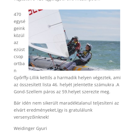
470
egysé
geink
közül
az
ezüst
csop
ortba
n
Győrffy-Lillik kettős a harmadik helyen végeztek, ami
az összesített lista 46. helyét jelentette számukra .A
Gond-Szellem páros az 59.helyet szerezte meg.
Bár idén nem sikerült maradéktalanul teljesíteni az
elvárt eredményeket,így is gratulálunk
versenyzőinknek!
Weidinger Gyuri