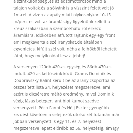
a szintkülönbség ,és az edzőmotorosok mind a
talajon voltak,és a sólyánk is a vízszint felett volt jó
1m-rel. A vízen az apály miatt olykor-olykor 10-15
m/perc-es volt az áramlás,így figyelnünk kellett a
kreuz szakaszban a szemből/hátulról érkező
áramlásra. Időközben átfutott rajtunk egy-egy front
ami megkavarta a szélirányokat,de általában
egyenletes, kifújt szél volt, néha a felhőkből lehetett
látni, hogy melyik oldal lesz a jobb;)!
A versenyen 120db 420-as egység és 86db 470-es
indult. 420-as kettőseink közül Grams Dominik és
Doubravszky Bálint került be az arany csoportba az
összesített lista 24. helyezését megszerezve, ami
azért is dicséretre méltó eredmény, mivel Dominik
végig lázas betegen, antibiotikumot szedve
versenyzett. Péch Fanni és Héjj Eszter gyengébb
kezdést követően a selejtezők utolsó két futamán már
jobban versenyzett, s egy 11. és 7. helyezést
megszerezve lépett előrébb az 56. helyezésig, ám így