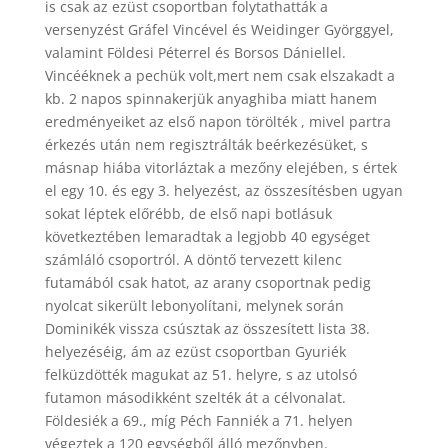
is csak az ezüst csoportban folytathatták a
versenyzést Gráfel Vincével és Weidinger Györggyel,
valamint Földesi Péterrel és Borsos Dániellel.
Vincééknek a pechük volt,mert nem csak elszakadt a
kb. 2 napos spinnakerjük anyaghiba miatt hanem
eredményeiket az első napon törölték , mivel partra
érkezés után nem regisztrálták beérkezésüket, s
másnap hiába vitorláztak a mezőny elejében, s értek
el egy 10. és egy 3. helyezést, az összesítésben ugyan
sokat léptek előrébb, de első napi botlásuk
következtében lemaradtak a legjobb 40 egységet
számláló csoportról. A döntő tervezett kilenc
futamából csak hatot, az arany csoportnak pedig
nyolcat sikerült lebonyolítani, melynek során
Dominikék vissza csúsztak az összesített lista 38.
helyezéséig, ám az ezüst csoportban Gyuriék
felküzdötték magukat az 51. helyre, s az utolsó
futamon másodikként szelték át a célvonalat.
Földesiék a 69., míg Péch Fanniék a 71. helyen
végeztek a 120 egységből álló mezőnyben.