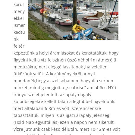
körül
mény
ekkel
ismer
kedtü
nk,
feltér
képeztünk a helyi áramlásokat,és konstatáltuk, hogy
figyelni kell a víz felszínén úszó néhol 1m átmérőjű
medúzákra,mert eléggé lassítanak ,ha véletlen
ütközünk velük. A körülményekről annyit
mondanék,hogy a szél soha nem hagyott cserben
minket ,mindig megjött a „seabrise” ami 4-6os NY-i
irányú szelet jelentett, az apály-dagály
különbségekre kellett talán a legtöbbet figyelnünk,
mert általában 6-8m-es volt ,szerencsénkre
tapasztaltuk, milyen is az igazi árapály jelenség
(Hold-Nap együttállás) ezen a napon nem sikerült
vízre jutnunk csak késő délután, mert 10-12m-es volt