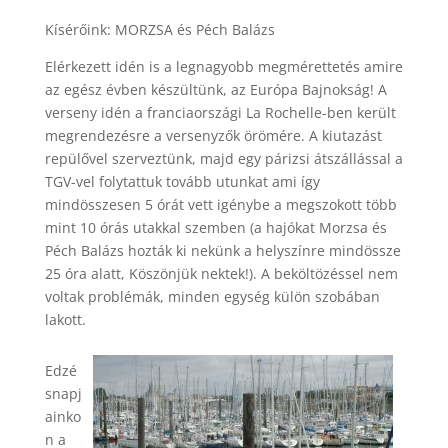
Kísérőink: MORZSA és Péch Balázs
Elérkezett idén is a legnagyobb megmérettetés amire
az egész évben készültünk, az Európa Bajnokság! A
verseny idén a franciaországi La Rochelle-ben került
megrendezésre a versenyzők örömére. A kiutazást
repülővel szerveztünk, majd egy párizsi átszállással a
TGV-vel folytattuk tovább utunkat ami így
mindösszesen 5 órát vett igénybe a megszokott több
mint 10 órás utakkal szemben (a hajókat Morzsa és
Péch Balázs hozták ki nekünk a helyszínre mindössze
25 óra alatt, Köszönjük nektek!). A beköltözéssel nem
voltak problémák, minden egység külön szobában
lakott.
Edzé
snapj
ainko
n a