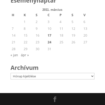
Eseménynaptár
2011. március
H
K
S
C
P
S
V
1
2
3
4
5
6
7
8
9
10
11
12
13
14
15
16
17
18
19
20
21
22
23
24
25
26
27
28
29
30
31
« jan
ápr »
Archívum
Archívum