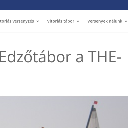
itorlás versenyzés
Vitorlás tábor
Versenyek nálunk
Edzőtábor a THE-