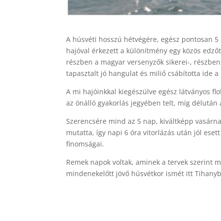
A húsvéti hosszú hétvégére, egész pontosan 5 
hajóval érkezett a különítmény egy közös edzőt
részben a magyar versenyzők sikerei-, részben
tapasztalt jó hangulat és miliő csábította ide a
A mi hajóinkkal kiegészülve egész látványos flot
az önálló gyakorlás jegyében telt, míg délután
Szerencsére mind az 5 nap, kiváltképp vasárna
mutatta, így napi 6 óra vitorlázás után jól es
finomságai.
Remek napok voltak, aminek a tervek szerint mi
mindenekelőtt jövő húsvétkor ismét itt Tihany