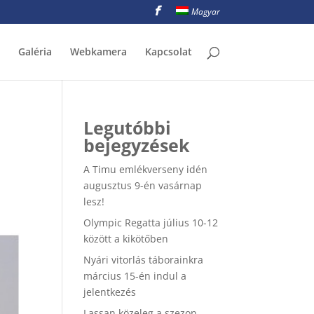
Magyar
Galéria
Webkamera
Kapcsolat
Legutóbbi
bejegyzések
A Timu emlékverseny idén
augusztus 9-én vasárnap
lesz!
Olympic Regatta július 10-12
között a kikötőben
Nyári vitorlás táborainkra
március 15-én indul a
jelentkezés
Lassan közeleg a szezon