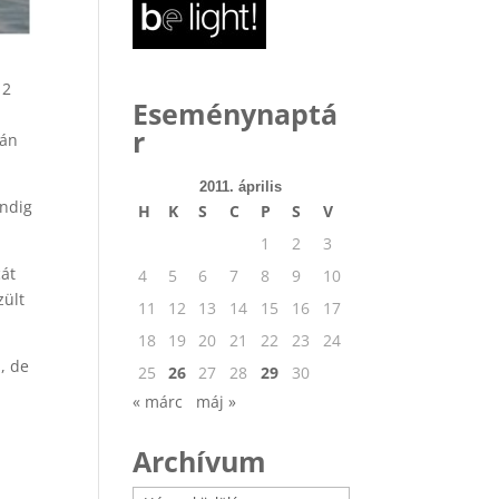
12
Eseménynaptá
r
pán
2011. április
indig
H
K
S
C
P
S
V
1
2
3
cát
4
5
6
7
8
9
10
zült
11
12
13
14
15
16
17
18
19
20
21
22
23
24
, de
25
26
27
28
29
30
« márc
máj »
Archívum
Archívum