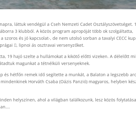
napra, láttuk vendégül a Cseh Nemzeti Cadet Osztályszövetséget. 
áborra 3 klubból. A közös program apropóját több ok szolgáltatta,
 a szoros és jó kapcsolat-, de nem utolsó sorban a tavalyi CECC ku
 prágai , lipnoi ás osztravai versenyzőket.
ta, 19 hajó szelte a hullámokat a kikötő előtti vizeken. A délelőtt m
 átadtuk magunkat a tétnélküli versenyeknek.
p és hétfőn remek idő segítette a munkát, a Balaton a legszebb ar
ett mindenkinek Horváth Csaba (Oázis Panzió) magyaros, helyben kés
nden helyszínen, ahol a világban találkozunk, lesz közös folytatása
ban….