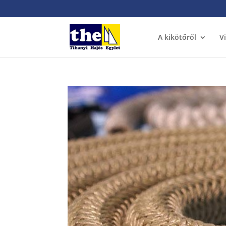
A kikötőről
V