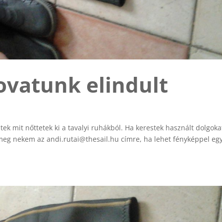
ovatunk elindult
ek mit nőttetek ki a tavalyi ruhákból. Ha kerestek használt dolgoka
k meg nekem az andi.rutai@thesail.hu címre, ha lehet fényképpel egy