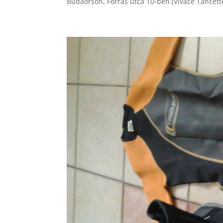
Budaörsön, Forrás utca 10-ben (Vivace Táncét