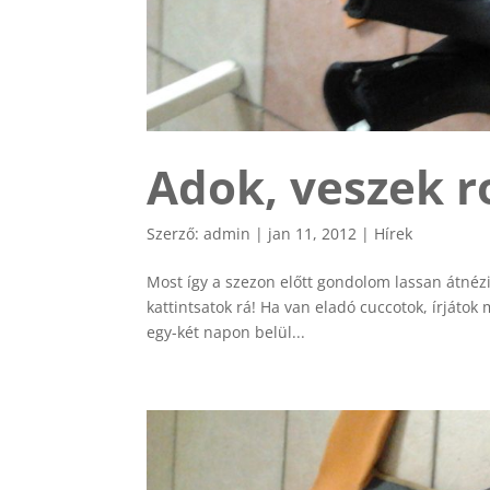
Adok, veszek r
Szerző:
admin
|
jan 11, 2012
|
Hírek
Most így a szezon előtt gondolom lassan átnézit
kattintsatok rá! Ha van eladó cuccotok, írjáto
egy-két napon belül...