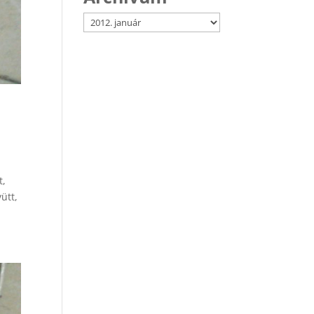
Archívum
t,
ütt,