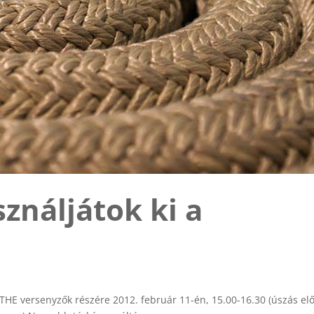
ználjátok ki a
 THE versenyzők részére 2012. február 11-én, 15.00-16.30 (úszás elő