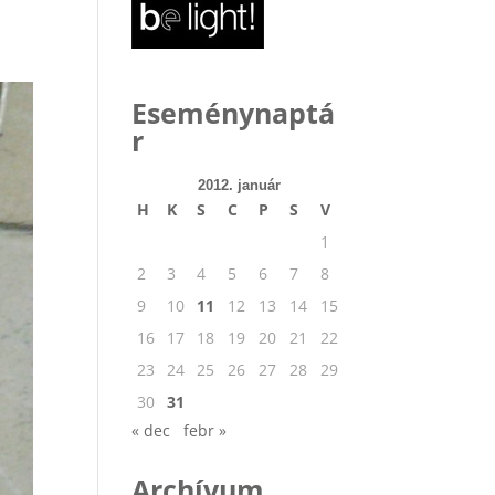
Eseménynaptá
r
2012. január
H
K
S
C
P
S
V
1
2
3
4
5
6
7
8
9
10
11
12
13
14
15
16
17
18
19
20
21
22
23
24
25
26
27
28
29
30
31
« dec
febr »
Archívum