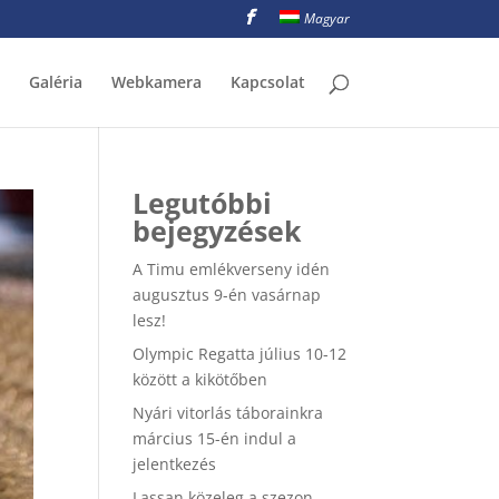
Magyar
Galéria
Webkamera
Kapcsolat
Legutóbbi
bejegyzések
A Timu emlékverseny idén
augusztus 9-én vasárnap
lesz!
Olympic Regatta július 10-12
között a kikötőben
Nyári vitorlás táborainkra
március 15-én indul a
jelentkezés
Lassan közeleg a szezon