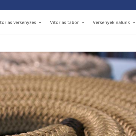
itorlás versenyzés
Vitorlás tábor
Versenyek nálunk