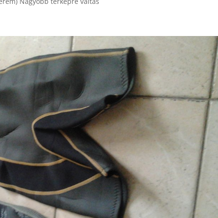
terem) Nagyobb térképre váltás