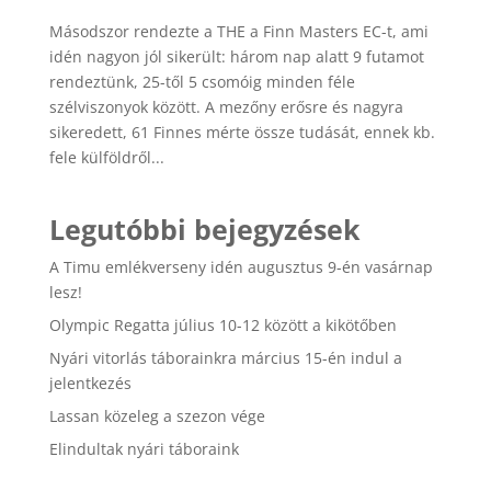
Másodszor rendezte a THE a Finn Masters EC-t, ami
idén nagyon jól sikerült: három nap alatt 9 futamot
rendeztünk, 25-től 5 csomóig minden féle
szélviszonyok között. A mezőny erősre és nagyra
sikeredett, 61 Finnes mérte össze tudását, ennek kb.
fele külföldről...
Legutóbbi bejegyzések
A Timu emlékverseny idén augusztus 9-én vasárnap
lesz!
Olympic Regatta július 10-12 között a kikötőben
Nyári vitorlás táborainkra március 15-én indul a
jelentkezés
Lassan közeleg a szezon vége
Elindultak nyári táboraink