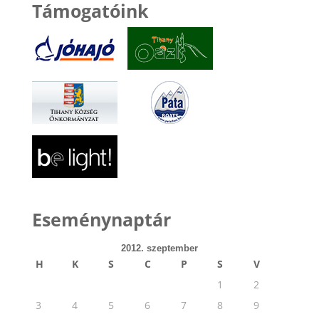
Támogatóink
Eseménynaptár
2012. szeptember
H
K
S
C
P
S
V
1
2
3
4
5
6
7
8
9