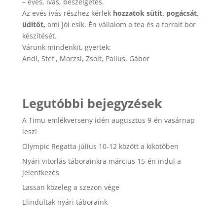
– evés, ivás, beszélgetés.
Az evés ivás részhez kérlek
hozzatok sütit, pogácsát,
üdítőt,
ami jól esik. Én vállalom a tea és a forralt bor
készítését.
Várunk mindenkit, gyertek:
Andi, Stefi, Morzsi, Zsolt, Pallus, Gábor
Legutóbbi bejegyzések
A Timu emlékverseny idén augusztus 9-én vasárnap
lesz!
Olympic Regatta július 10-12 között a kikötőben
Nyári vitorlás táborainkra március 15-én indul a
jelentkezés
Lassan közeleg a szezon vége
Elindultak nyári táboraink