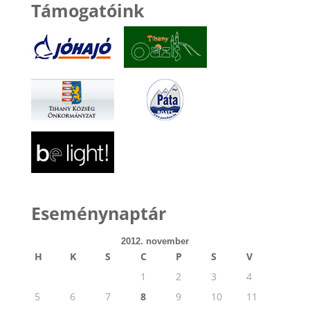
Támogatóink
Eseménynaptár
2012. november
H
K
S
C
P
S
V
1
2
3
4
5
6
7
8
9
10
11