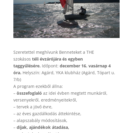
Szeretettel meghívunk Benneteket a THE
szokásos
téli évzárójára és egyben
taggyűlésére.
Időpont:
december 16. vasárnap 4
óra.
Helyszín: Agárd, YKA klubház (Agárd, Tópart u.
7/b)
A program ezekből állna:
–
összefoglaló
az idei évben megtett munkáról,
versenyekről, eredményeitekről,
– tervek a jövő évre,
– az éves gazdálkodás áttekintése,
– alapszabály módosítások,
–
díjak, ajándékok átadása,