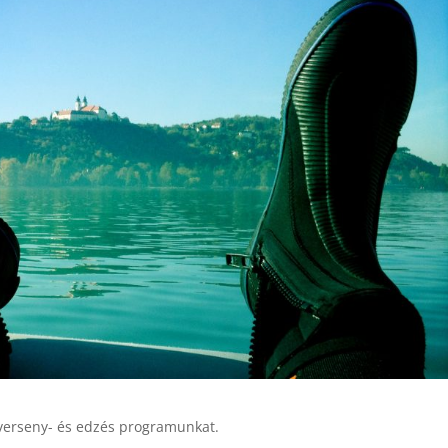
verseny- és edzés programunkat.