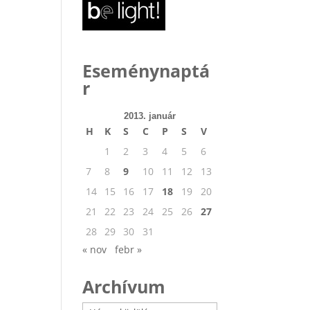
Eseménynaptá
r
2013. január
H
K
S
C
P
S
V
1
2
3
4
5
6
7
8
9
10
11
12
13
14
15
16
17
18
19
20
21
22
23
24
25
26
27
28
29
30
31
« nov
febr »
Archívum
Archívum