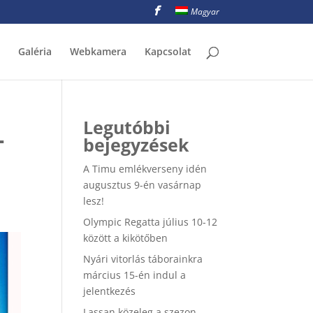
Magyar
Galéria
Webkamera
Kapcsolat
-
Legutóbbi
bejegyzések
A Timu emlékverseny idén
augusztus 9-én vasárnap
lesz!
Olympic Regatta július 10-12
között a kikötőben
Nyári vitorlás táborainkra
március 15-én indul a
jelentkezés
Lassan közeleg a szezon