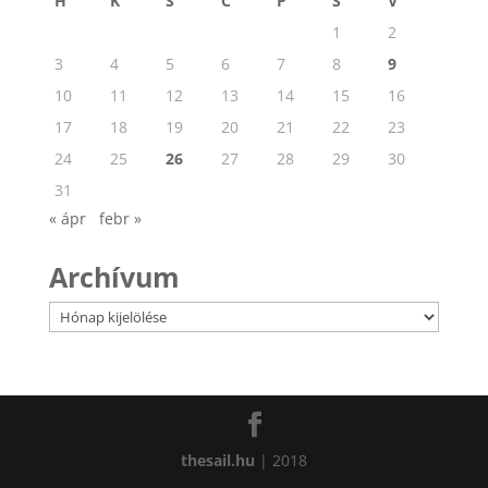
H
K
S
C
P
S
V
1
2
3
4
5
6
7
8
9
10
11
12
13
14
15
16
17
18
19
20
21
22
23
24
25
26
27
28
29
30
31
« ápr
febr »
Archívum
Archívum
thesail.hu
| 2018