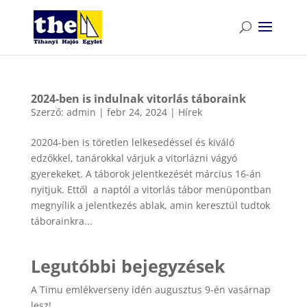
2024-ben is indulnak vitorlás táboraink
Szerző:
admin
|
febr 24, 2024
|
Hírek
20204-ben is töretlen lelkesedéssel és kiváló
edzőkkel, tanárokkal várjuk a vitorlázni vágyó
gyerekeket. A táborok jelentkezését március 16-án
nyitjuk. Ettől a naptól a vitorlás tábor menüpontban
megnyílik a jelentkezés ablak, amin keresztül tudtok
táborainkra...
Legutóbbi bejegyzések
A Timu emlékverseny idén augusztus 9-én vasárnap
lesz!