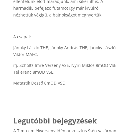
ellenfelünk előtt maradjunk, ami sikerült is. A
harmadik, befejező futamot így már kívülről
nézhettük végig, a bajnokságot megnyertük.
A csapat:
Jánoky László THE, Jánoky András THE, Jánoky László
Viktor MAFC,
ifj. Scholtz Imre Verseny VSE, Nyíri Miklós 8mOD VSE,
Tél erenc 8mOD VSE,
Matastik Dezső 8mOD VSE
Legutóbbi bejegyzések
A Timu emlékverseny idén augusztus 9-én vasárnap