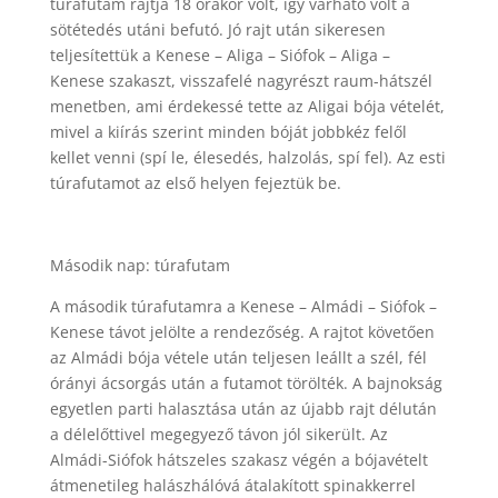
túrafutam rajtja 18 órakor volt, így várható volt a
sötétedés utáni befutó. Jó rajt után sikeresen
teljesítettük a Kenese – Aliga – Siófok – Aliga –
Kenese szakaszt, visszafelé nagyrészt raum-hátszél
menetben, ami érdekessé tette az Aligai bója vételét,
mivel a kiírás szerint minden bóját jobbkéz felől
kellet venni (spí le, élesedés, halzolás, spí fel). Az esti
túrafutamot az első helyen fejeztük be.
Második nap: túrafutam
A második túrafutamra a Kenese – Almádi – Siófok –
Kenese távot jelölte a rendezőség. A rajtot követően
az Almádi bója vétele után teljesen leállt a szél, fél
órányi ácsorgás után a futamot törölték. A bajnokság
egyetlen parti halasztása után az újabb rajt délután
a délelőttivel megegyező távon jól sikerült. Az
Almádi-Siófok hátszeles szakasz végén a bójavételt
átmenetileg halászhálóvá átalakított spinakkerrel