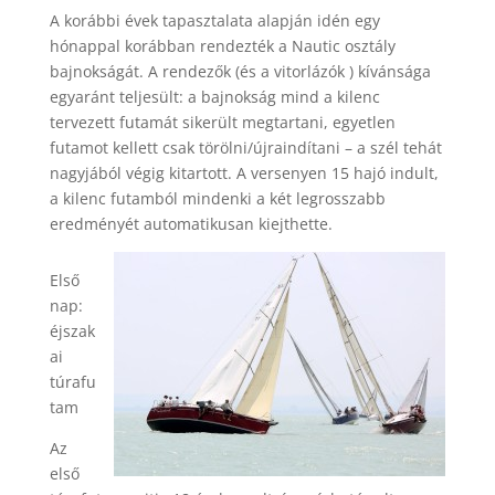
A korábbi évek tapasztalata alapján idén egy
hónappal korábban rendezték a Nautic osztály
bajnokságát. A rendezők (és a vitorlázók ) kívánsága
egyaránt teljesült: a bajnokság mind a kilenc
tervezett futamát sikerült megtartani, egyetlen
futamot kellett csak törölni/újraindítani – a szél tehát
nagyjából végig kitartott. A versenyen 15 hajó indult,
a kilenc futamból mindenki a két legrosszabb
eredményét automatikusan kiejthette.
Első
nap:
éjszak
ai
túrafu
tam
Az
első