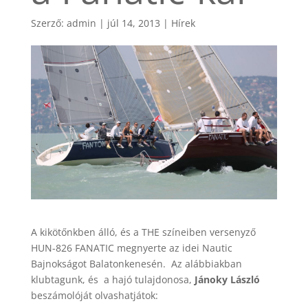
Szerző:
admin
|
júl 14, 2013
|
Hírek
A kikötőnkben álló, és a THE színeiben versenyző
HUN-826 FANATIC megnyerte az idei Nautic
Bajnokságot Balatonkenesén. Az alábbiakban
klubtagunk, és a hajó tulajdonosa,
Jánoky László
beszámolóját olvashatjátok: