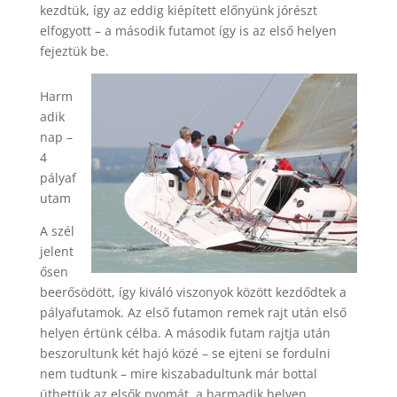
kezdtük, így az eddig kiépített előnyünk jórészt
elfogyott – a második futamot így is az első helyen
fejeztük be.
Harm
adik
nap –
4
pályaf
utam
A szél
jelent
ősen
beerősödött, így kiváló viszonyok között kezdődtek a
pályafutamok. Az első futamon remek rajt után első
helyen értünk célba. A második futam rajtja után
beszorultunk két hajó közé – se ejteni se fordulni
nem tudtunk – mire kiszabadultunk már bottal
üthettük az elsők nyomát, a harmadik helyen