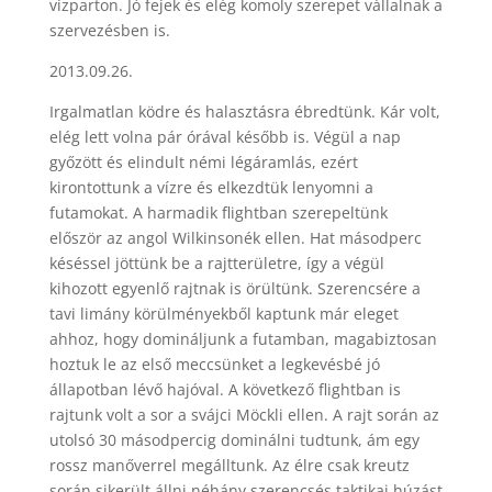
vízparton. Jó fejek és elég komoly szerepet vállalnak a
szervezésben is.
2013.09.26.
Irgalmatlan ködre és halasztásra ébredtünk. Kár volt,
elég lett volna pár órával később is. Végül a nap
győzött és elindult némi légáramlás, ezért
kirontottunk a vízre és elkezdtük lenyomni a
futamokat. A harmadik flightban szerepeltünk
először az angol Wilkinsonék ellen. Hat másodperc
késéssel jöttünk be a rajtterületre, így a végül
kihozott egyenlő rajtnak is örültünk. Szerencsére a
tavi limány körülményekből kaptunk már eleget
ahhoz, hogy domináljunk a futamban, magabiztosan
hoztuk le az első meccsünket a legkevésbé jó
állapotban lévő hajóval. A következő flightban is
rajtunk volt a sor a svájci Möckli ellen. A rajt során az
utolsó 30 másodpercig dominálni tudtunk, ám egy
rossz manőverrel megálltunk. Az élre csak kreutz
során sikerült állni néhány szerencsés taktikai húzást