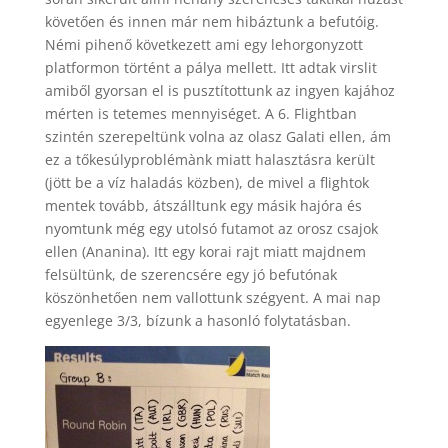
követően és innen már nem hibáztunk a befutóig.
Némi pihenő következett ami egy lehorgonyzott
platformon történt a pálya mellett. Itt adtak virslit
amiből gyorsan el is pusztítottunk az ingyen kajához
mérten is tetemes mennyiséget. A 6. Flightban
szintén szerepeltünk volna az olasz Galati ellen, ám
ez a tőkesúlyproblémànk miatt halasztásra került
(jött be a víz haladás közben), de mivel a flightok
mentek tovább, átszálltunk egy másik hajóra és
nyomtunk még egy utolsó futamot az orosz csajok
ellen (Ananina). Itt egy korai rajt miatt majdnem
felsültünk, de szerencsére egy jó befutónak
köszönhetően nem vallottunk szégyent. A mai nap
egyenlege 3/3, bízunk a hasonló folytatásban.