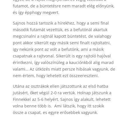
futamot, de a büntetésre nem maradt elég előnyünk,
és így épphogy megvert.
Sajnos hozzá tartozik a hírekhez, hogy a semi final
második futamát vezettük, es a befutónál akartuk
megcsinalni a rajtnál kapott büntetést, de valahogy
pont akkor sikerült egy másik semi finalt rajtoltatni,
igy nekünk pont az volt a befutónk, ami a másik
csapatnak a rajtvonal. Sikerült is egy rajtoló hajóval
érintkezni, így valószínüleg a kauciónkból alig marad
valami… Az ütközés miatt persze hibásak vagyunk, de
nem értem, hogy lehetett ezt összeereszteni.
Utána az osztrákok ellen játszottunk az első hatba
jutásért, őket végül 2-0 ra vertük. Holnap játszunk a
Finnekkel az 5-6 helyért. Sajnos így alakult, lehetett
volna benne több is. Ami látszik, hogy itt szokik
össze a csapat, es egyre erősebbek vagyunk.