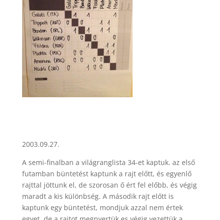
2003.09.27.
A semi-finalban a világranglista 34-et kaptuk. az első
futamban büntetést kaptunk a rajt előtt, és egyenlő
rajttal jöttunk el, de szorosan ő ért fel előbb, és végig
maradt a kis különbség. A második rajt előtt is
kaptunk egy büntetést, mondjuk azzal nem értek
egyet, de a rajtot megnyertük es végig vezettük a