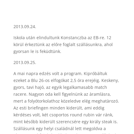
2013.09.24.
Iskola után elindultunk Konstanczba az EB-re. 12
körül érkeztünk az előre foglalt szállásunkra, ahol
gyorsan le is feküdtünk.
2013.09.25.
A mai napra edzés volt a program. Kipróbàltuk
ezeket a Blu 26-os elfogókat 2,5 óra erejéig. Keskeny,
gyors, tavi hajó, az egyik legalkamasabb match
racere. Nagyon oda kell figyelnünk az àramlàsra,
mert a folyótorkolathoz közeledve elég meghatàrozó.
Az esti briefingen minden kiderült, ami eddig
kérdéses volt, két csoportos round rubin vár ránk,
mint később kiderült szerencsére egy király steak is.
Szállásunk egy helyi családnál lett megoldva a