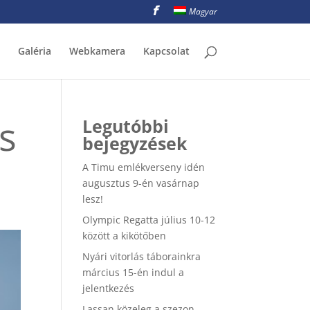
Magyar
Galéria
Webkamera
Kapcsolat
s
Legutóbbi
bejegyzések
A Timu emlékverseny idén
augusztus 9-én vasárnap
lesz!
Olympic Regatta július 10-12
között a kikötőben
Nyári vitorlás táborainkra
március 15-én indul a
jelentkezés
Lassan közeleg a szezon