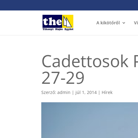
A kikötőről
V
Cadettosok 
27-29
Szerző:
admin
|
júl 1, 2014
|
Hírek