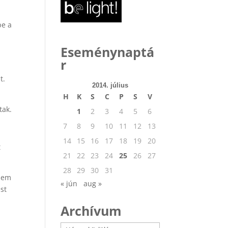
be a
Eseménynaptá
r
t.
2014. július
H
K
S
C
P
S
V
tak.
1
2
3
4
5
6
7
8
9
10
11
12
13
14
15
16
17
18
19
20
t
21
22
23
24
25
26
27
28
29
30
31
 sem
« jún
aug »
ést
Archívum
l
Archívum