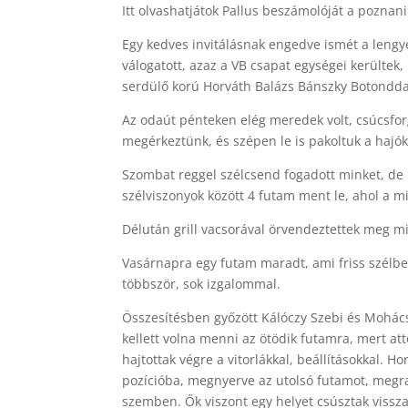
Itt olvashatjátok Pallus beszámolóját a poznani
Egy kedves invitálásnak engedve ismét a lengy
válogatott, azaz a VB csapat egységei kerültek,
serdülő korú Horváth Balázs Bánszky Botondda
Az odaút pénteken elég meredek volt, csúcsfo
megérkeztünk, és szépen le is pakoltuk a hajók
Szombat reggel szélcsend fogadott minket, de 11
szélviszonyok között 4 futam ment le, ahol a m
Délután grill vacsorával örvendeztettek meg mi
Vasárnapra egy futam maradt, ami friss szélb
többször, sok izgalommal.
Összesítésben győzött Kálóczy Szebi és Mohácsi
kellett volna menni az ötödik futamra, mert att
hajtottak végre a vitorlákkal, beállításokkal. H
pozícióba, megnyerve az utolsó futamot, megrag
szemben. Ők viszont egy helyet csúsztak vissz