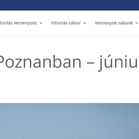
itorlás versenyzés
Vitorlás tábor
Versenyek nálunk
Poznanban – júniu