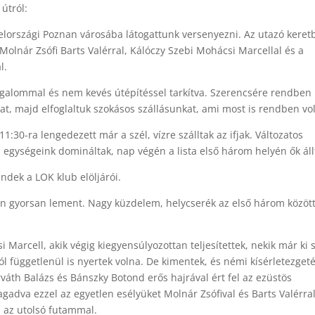
 útról:
elországi Poznan városába látogattunk versenyezni. Az utazó keret
 Molnár Zsófi Barts Valérral, Kálóczy Szebi Mohácsi Marcellal és a
l.
rgalommal és nem kevés útépítéssel tarkítva. Szerencsére rendben
at, majd elfoglaltuk szokásos szállásunkat, ami most is rendben vol
:30-ra lengedezett már a szél, vízre szálltak az ifjak. Változatos
i egységeink domináltak, nap végén a lista első három helyén ők áll
ndek a LOK klub elöljárói.
en gyorsan lement. Nagy küzdelem, helycserék az első három közöt
 Marcell, akik végig kiegyensúlyozottan teljesítettek, nekik már ki
ól függetlenül is nyertek volna. De kimentek, és némi kísérletezget
orváth Balázs és Bánszky Botond erős hajrával ért fel az ezüstös
adva ezzel az egyetlen esélyüket Molnár Zsófival és Barts Valérra
a az utolsó futammal.