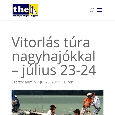
Vitorlás túra
nagyhajókkal
– július 23-24
Szerző:
admin
|
júl 25, 2014
|
Hírek