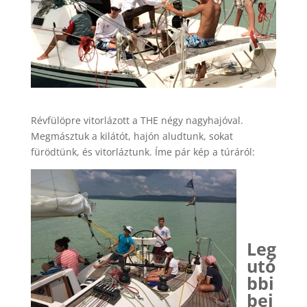
Révfülöpre vitorlázott a THE négy nagyhajóval.
Megmásztuk a kilátót, hajón aludtunk, sokat
fürödtünk, és vitorláztunk. Íme pár kép a túráról:
Leg
utó
bbi
bej