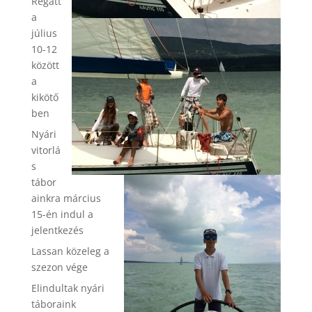
Regatt
a
július
10-12
között
a
kikötő
ben
Nyári
vitorlá
s
tábor
ainkra március
15-én indul a
jelentkezés
Lassan közeleg a
szezon vége
Elindultak nyári
táboraink