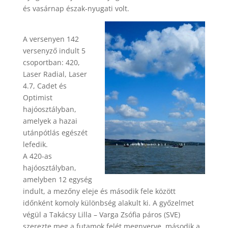
és vasárnap észak-nyugati volt.
A versenyen 142
versenyző indult 5
csoportban: 420,
Laser Radial, Laser
4.7, Cadet és
Optimist
hajóosztályban,
amelyek a hazai
utánpótlás egészét
lefedik.
A 420-as
hajóosztályban,
amelyben 12 egység
indult, a mezőny eleje és második fele között
időnként komoly különbség alakult ki. A győzelmet
végül a Takácsy Lilla – Varga Zsófia páros (SVE)
szerezte meg a futamok felét megnyerve, második a