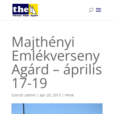
Majthényi
Emlékverseny
Agárd – április
17-19
Szerző:
admin
|
ápr 20, 2015
|
Hírek