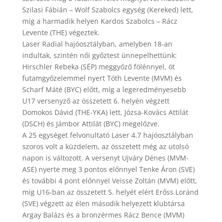
Szilasi Fábián – Wolf Szabolcs egység (Kereked) lett,
míg a harmadik helyen Kardos Szabolcs – Rácz
Levente (THE) végeztek.
Laser Radial hajóosztályban, amelyben 18-an
indultak, szintén női győztest ünnepelhettünk:
Hirschler Rebeka (SÉP) meggyőző fölénnyel, öt
futamgyőzelemmel nyert Tóth Levente (MVM) és
Scharf Máté (BYC) előtt, míg a legeredményesebb
U17 versenyző az összetett 6. helyén végzett
Domokos Dávid (THE-YKA) lett, Józsa-Kovács Attilát
(DSCH) és Jámbor Attilát (BYC) megelőzve.
A 25 egységet felvonultató Laser 4.7 hajóosztályban
szoros volt a küzdelem, az összetett még az utolsó
napon is változott. A versenyt Ujváry Dénes (MVM-
ASE) nyerte meg 3 pontos előnnyel Tenke Áron (SVE)
és további 4 pont előnnyel Veisse Zoltán (MVM) előtt,
míg U16-ban az összetett 5. helyét elért Erőss Loránd
(SVE) végzett az élen második helyezett klubtársa
Argay Balázs és a bronzérmes Rácz Bence (MVM)