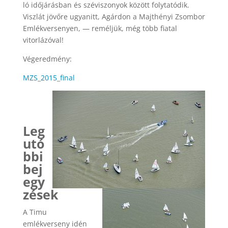
ló időjárásban és széviszonyok között folytatódik.
Viszlát jövőre ugyanitt, Agárdon a Majthényi Zsombor
Emlékversenyen, — reméljük, még több fiatal
vitorlázóval!
Végeredmény:
MZS_2015_final
Leg
utó
bbi
bej
egy
zések
A Timu
emlékverseny idén