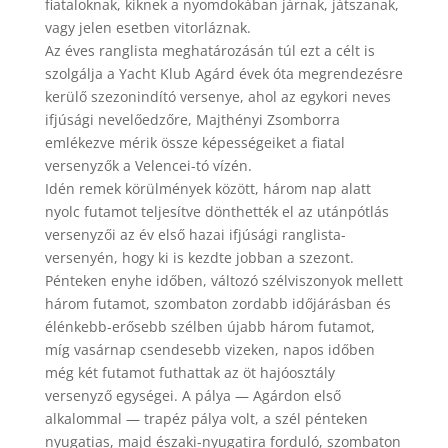
fiataloknak, kiknek a nyomdokában járnak, játszanak,
vagy jelen esetben vitorláznak.
Az éves ranglista meghatározásán túl ezt a célt is
szolgálja a Yacht Klub Agárd évek óta megrendezésre
kerülő szezonindító versenye, ahol az egykori neves
ifjúsági nevelőedzőre, Majthényi Zsomborra
emlékezve mérik össze képességeiket a fiatal
versenyzők a Velencei-tó vízén.
Idén remek körülmények között, három nap alatt
nyolc futamot teljesítve dönthették el az utánpótlás
versenyzői az év első hazai ifjúsági ranglista-
versenyén, hogy ki is kezdte jobban a szezont.
Pénteken enyhe időben, változó szélviszonyok mellett
három futamot, szombaton zordabb időjárásban és
élénkebb-erősebb szélben újabb három futamot,
míg vasárnap csendesebb vizeken, napos időben
még két futamot futhattak az öt hajóosztály
versenyző egységei. A pálya — Agárdon első
alkalommal — trapéz pálya volt, a szél pénteken
nyugatias, majd északi-nyugatira forduló, szombaton