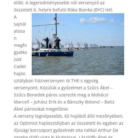
előtt. A legeredményesebb női versenyző az
összetett 6. helyre befutó Róka Bianka (BYC) lett.
A
sajnál
atosa
n
megfo
gyatko
zott
Cadet
hajóo
sztályban háziversenyen öt THE-s egység
versenyzett. Közülük a győzelmet a Szűcs Ábel –
Szűcs Benedek páros szerezte meg a Mohácsi
Marcell – Juhász Erik és a Bánszky Botond – Batiz
Ábel párosokat megelőzve.
A verseny legnépesebb, 65 hajóból álló mezőnyében,
az Optimist hajóosztályban az összetett és egyben az
ifjúsági korcsoport győzelmét vita nélkül Arthur De
Jonghe (SVE) vívta ki klubtársai, Lászlóffy Ábel és