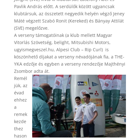
Pavlik András előtt. A serdülők között ugyancsak
klubtársuk, az összetett negyedik helyén végző Jeney
Máté végzett Szabó Ronit (Kereked) és Bányay Attilát
(SVE) megelőzve.
A verseny támogatóinak (a klub mellett Magyar
Vitorlás Szövetség, belight, Mitsubishi Motors,
ugyismegveszel.hu, Alpesi Club – Rip Curl) is
köszönhető díjakat a verseny névadójának fia, a THE-
YKA edzője és egyben a verseny rendezője Majthényi
Zsombor adta át.
Remél
jük, az
évad
ehhez
a
remek
kezde
thez
hason