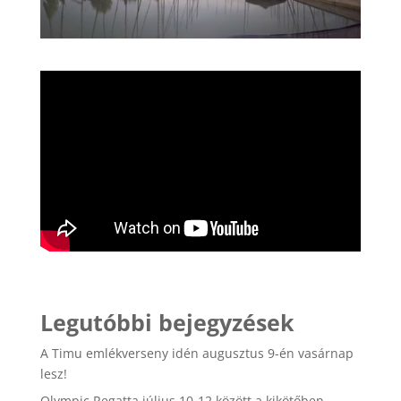
Legutóbbi bejegyzések
A Timu emlékverseny idén augusztus 9-én vasárnap
lesz!
Olympic Regatta július 10-12 között a kikötőben