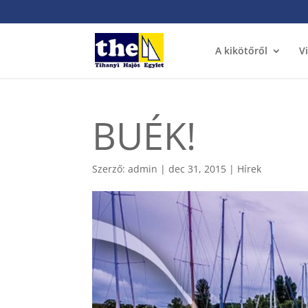
A kikötőről
V
BUÉK!
Szerző:
admin
|
dec 31, 2015
|
Hírek