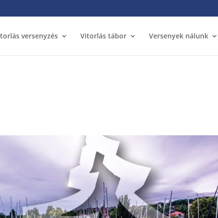
itorlás versenyzés
Vitorlás tábor
Versenyek nálunk