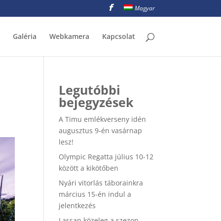
Magyar
Galéria
Webkamera
Kapcsolat
Legutóbbi
bejegyzések
A Timu emlékverseny idén
augusztus 9-én vasárnap
lesz!
Olympic Regatta július 10-12
között a kikötőben
Nyári vitorlás táborainkra
március 15-én indul a
jelentkezés
Lassan közeleg a szezon