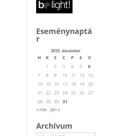
Eseménynaptá
r
2015. december
H
K
S
C
P
S
V
1
2
3
4
5
6
7
8
9
10
11
12
13
14
15
16
17
18
19
20
21
22
23
24
25
26
27
28
29
30
31
« nov
jan »
Archívum
Archívum