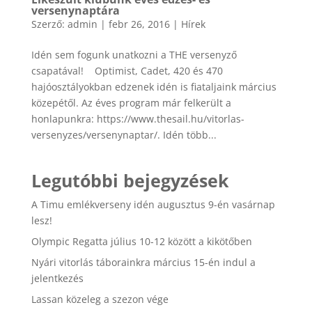
versenynaptára
Szerző:
admin
|
febr 26, 2016
|
Hírek
Idén sem fogunk unatkozni a THE versenyző
csapatával! Optimist, Cadet, 420 és 470
hajóosztályokban edzenek idén is fiataljaink március
közepétől. Az éves program már felkerült a
honlapunkra: https://www.thesail.hu/vitorlas-
versenyzes/versenynaptar/. Idén több...
Legutóbbi bejegyzések
A Timu emlékverseny idén augusztus 9-én vasárnap
lesz!
Olympic Regatta július 10-12 között a kikötőben
Nyári vitorlás táborainkra március 15-én indul a
jelentkezés
Lassan közeleg a szezon vége