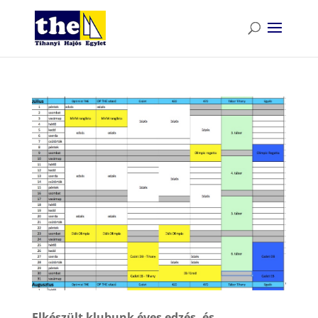
Elkészült klubunk éves edzés- és