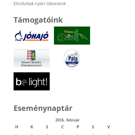
Elindultak nyári táboraink
Támogatóink
Eseménynaptár
2016. február
H
K
S
C
P
S
V