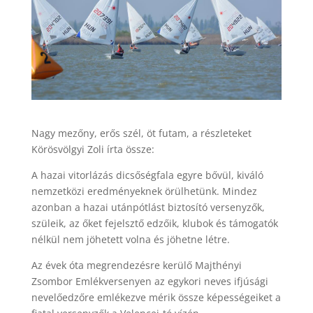
Nagy mezőny, erős szél, öt futam, a részleteket
Körösvölgyi Zoli írta össze:
A hazai vitorlázás dicsőségfala egyre bővül, kiváló
nemzetközi eredményeknek örülhetünk. Mindez
azonban a hazai utánpótlást biztosító versenyzők,
szüleik, az őket fejelsztő edzőik, klubok és támogatók
nélkül nem jöhetett volna és jöhetne létre.
Az évek óta megrendezésre kerülő Majthényi
Zsombor Emlékversenyen az egykori neves ifjúsági
nevelőedzőre emlékezve mérik össze képességeiket a