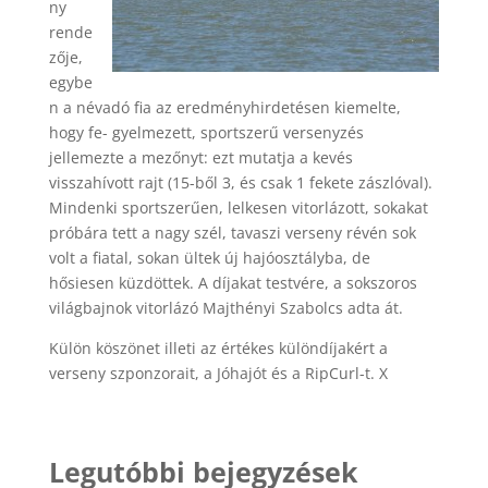
ny
rende
zője,
egybe
n a névadó fia az eredményhirdetésen kiemelte,
hogy fe- gyelmezett, sportszerű versenyzés
jellemezte a mezőnyt: ezt mutatja a kevés
visszahívott rajt (15-ből 3, és csak 1 fekete zászlóval).
Mindenki sportszerűen, lelkesen vitorlázott, sokakat
próbára tett a nagy szél, tavaszi verseny révén sok
volt a fiatal, sokan ültek új hajóosztályba, de
hősiesen küzdöttek. A díjakat testvére, a sokszoros
világbajnok vitorlázó Majthényi Szabolcs adta át.
Külön köszönet illeti az értékes különdíjakért a
verseny szponzorait, a Jóhajót és a RipCurl-t. X
Legutóbbi bejegyzések