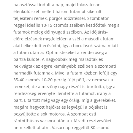
halasztással indult a nap, majd fokozatosan,
élénkülő szél mellett három futamot sikerült
teljesíteni remek, pörgős időzítéssel. Szombaton
reggel ideális 10-15 csomós szélben kezdődtek meg a
futamok meleg délnyugati szélben. Az időjárás-
előrejelzésnek megfelelően a szél a második futam
alatt elkezdett erősödni, így a borulások száma miatt
a futam után az Optimisteseket a rendezőség a
partra küldte. A nagyobbak még maradtak és
nekivágtak az egyre keményebb szélben a szombati
harmadik futamnak. Mivel a futam közben lefújt egy
35-40 csomós 10-20 percig fújó pöff, ez nemcsak a
terveket, de a mezőny nagy részét is borította, így a
rendezőség érvényte- lenítette a futamot, irány a
part. Eltartott még vagy egy óráig, míg a gyerekeket,
magára hagyott hajókat és legvégül a bójákat is
begyűjtötte a sok motoros. A szombat esti
rántotthúsos vacsora után a kifáradt résztvevőket
nem kellett altatni. Vasárnap reggeltől 30 csomó