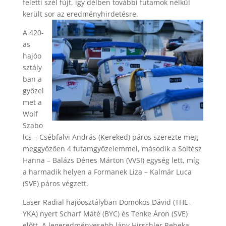
feletti szél fújt, így délben további futamok nélkül
került sor az eredményhirdetésre.
A 420-
as
hajóo
sztály
ban a
győzel
met a
Wolf
Szabo
lcs – Csébfalvi András (Kereked) páros szerezte meg
meggyőzően 4 futamgyőzelemmel, második a Soltész
Hanna – Balázs Dénes Márton (VVSI) egység lett, míg
a harmadik helyen a Formanek Liza – Kalmár Luca
(SVE) páros végzett.
Laser Radial hajóosztályban Domokos Dávid (THE-
YKA) nyert Scharf Máté (BYC) és Tenke Áron (SVE)
előtt. A legeredményesebb lány Hirschler Rebeka