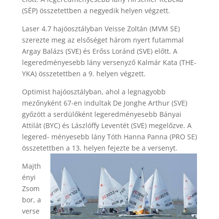
(SÉP) összetettben a negyedik helyen végzett.
Laser 4.7 hajóosztályban Veisse Zoltán (MVM SE)
szerezte meg az elsőséget három nyert futammal
Argay Balázs (SVE) és Erőss Loránd (SVE) előtt. A
legeredményesebb lány versenyző Kalmár Kata (THE-
YKA) összetettben a 9. helyen végzett.
Optimist hajóosztályban, ahol a legnagyobb
mezőnyként 67-en indultak De Jonghe Arthur (SVE)
győzött a serdülőként legeredményesebb Bányai
Attilát (BYC) és Lászlóffy Leventét (SVE) megelőzve. A
legered- ményesebb lány Tóth Hanna Panna (PRO SE)
összetettben a 13. helyen fejezte be a versenyt.
Majth
ényi
Zsom
bor, a
verse