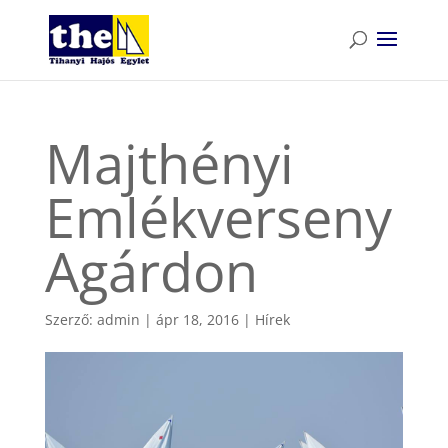
Majthényi
Emlékverseny
Agárdon
Szerző:
admin
|
ápr 18, 2016
|
Hírek