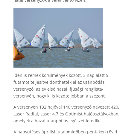
fiatal versenyzők a Velencei-tó vízén.
Idén is remek körülmények között, 3 nap alatt 5
futamot teljesítve dönthették el az utánpótlás
versenyzői az év első hazai ifjúsági ranglista-
versenyén, hogy ki is kezdte jobban a szezont.
A versenyen 132 hajóval 146 versenyző nevezett 420,
Laser Radial, Laser 4.7 és Optimist hajóosztályokban,
amelyek a hazai utánpótlás egészét lefedik.
A napsütéses áprilisi jutalomidőben pénteken rövid