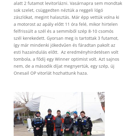
alatt 2 futamot levitorlázni. Vasárnapra sem mondtak
sok szelet, csüggedten néztük a reggeli lógó
zászlókat, megint halasztás. Már épp vettük volna ki
a motorost az apály előtt 11 óra felé, mikor hirtelen
felfrissült a szél és a semmiből szép 8-10 csomós
szél kerekedett. Gyorsan meg is tartottak 3 futamot,
így már mindenki jókedvűen és fáradtan pakolt az
esti hazaindulás előtt. Az eredményhirdetésen volt
tombola, a fődíj egy Winner optimist volt. Azt sajnos
nem, de a második díjat megnyertük, egy szép, új
Onesail OP vitorlát hozhattunk haza.