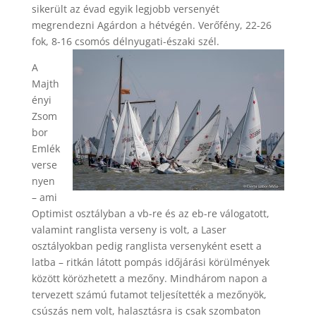
sikerült az évad egyik legjobb versenyét
megrendezni Agárdon a hétvégén. Verőfény, 22-26
fok, 8-16 csomós délnyugati-északi szél.
A
Majth
ényi
Zsom
bor
Emlék
verse
nyen
– ami
Optimist osztályban a vb-re és az eb-re válogatott,
valamint ranglista verseny is volt, a Laser
osztályokban pedig ranglista versenyként esett a
latba – ritkán látott pompás időjárási körülmények
között körözhetett a mezőny. Mindhárom napon a
tervezett számú futamot teljesítették a mezőnyök,
csúszás nem volt, halasztásra is csak szombaton