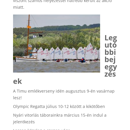
viszont számos helyezéssel hátrébb került az akció
miatt.
Leg
utó
bbi
bej
egy
zés
ek
A Timu emlékverseny idén augusztus 9-én vasárnap
lesz!
Olympic Regatta július 10-12 között a kikötőben
Nyári vitorlás táborainkra március 15-én indul a
jelentkezés