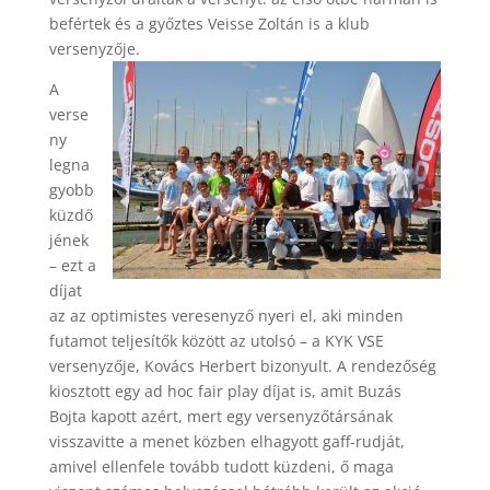
befértek és a győztes Veisse Zoltán is a klub
versenyzője.
A
verse
ny
legna
gyobb
küzdő
jének
– ezt a
díjat
az az optimistes veresenyző nyeri el, aki minden
futamot teljesítők között az utolsó – a KYK VSE
versenyzője, Kovács Herbert bizonyult. A rendezőség
kiosztott egy ad hoc fair play díjat is, amit Buzás
Bojta kapott azért, mert egy versenyzőtársának
visszavitte a menet közben elhagyott gaff-rudját,
amivel ellenfele tovább tudott küzdeni, ő maga