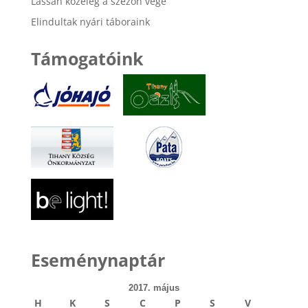
Lassan közeleg a szezon vége
Elindultak nyári táboraink
Támogatóink
Eseménynaptár
2017. május
H
K
S
C
P
S
V