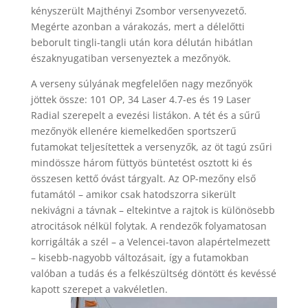
kényszerült Majthényi Zsombor versenyvezető.
Megérte azonban a várakozás, mert a délelőtti
beborult tingli-tangli után kora délután hibátlan
északnyugatiban versenyeztek a mezőnyök.
A verseny súlyának megfelelően nagy mezőnyök
jöttek össze: 101 OP, 34 Laser 4.7-es és 19 Laser
Radial szerepelt a evezési listákon. A tét és a sűrű
mezőnyök ellenére kiemelkedően sportszerű
futamokat teljesítettek a versenyzők, az öt tagú zsűri
mindössze három füttyös büntetést osztott ki és
összesen kettő óvást tárgyalt. Az OP-mezőny első
futamától – amikor csak hatodszorra sikerült
nekivágni a távnak – eltekintve a rajtok is különösebb
atrocitások nélkül folytak. A rendezők folyamatosan
korrigálták a szél – a Velencei-tavon alapértelmezett
– kisebb-nagyobb változásait, így a futamokban
valóban a tudás és a felkészültség döntött és kevéssé
kapott szerepet a vakvéletlen.