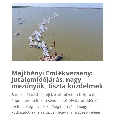
Majthényi Emlékverseny:
Jutalomidőjárás, nagy
mezőnyök, tiszta küzdelmek
Bár az időjárási előrejelzések túlzottan bíztatóak
éppen nem voltak – csendes eső, zivatarok, időnként
széltelenség –, valószínűleg nem vállal nagy
kockázatot, aki arra tippel, hogy már a szezon elején