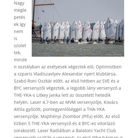
Nagy
megle
petés
ek így
nem
is
szület
tek,
minde
n osztályban az esélyesek végeztek elő, Optimistben
a szparis Vladiszavlyev Alexandar nyert klubtársa,
Szabó Roni Oszkár előtt, az első hétben az SVE és a
BYC versenyzői végeztek, a legjobb lány versenyző a
THE-YKA-s Litkey Janka lett az összetett hetedik
helyén. Laser 4.7-ben az MVM versenyzője, Kovács
Attila győzött, pontegyenlőséggel a THA-YKA
versenyzője, Majthényi Zsombor (Pifu) előtt. Az első
tízben 5 THE-YKA versenyző és 4 BYC-es vitorlázó
sorakozott. Laser Radiálban a Balatoni Yacht Club
versenyzői uralták a versenyt: az első ötbe hárman is