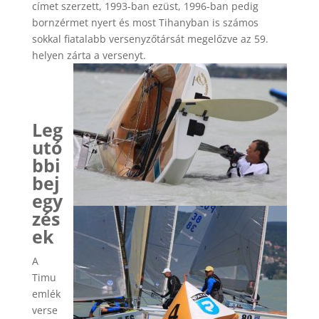
címet szerzett, 1993-ban ezüst, 1996-ban pedig
bornzérmet nyert és most Tihanyban is számos
sokkal fiatalabb versenyzőtársát megelőzve az 59.
helyen zárta a versenyt.
Leg
utó
bbi
bej
egy
zés
ek
A
Timu
emlék
verse