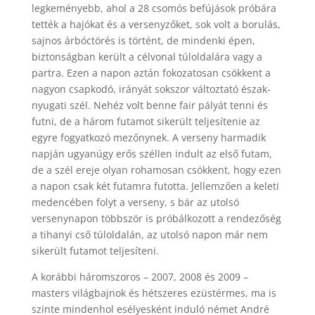
legkeményebb, ahol a 28 csomós befújások próbára
tették a hajókat és a versenyzőket, sok volt a borulás,
sajnos árbóctörés is történt, de mindenki épen,
biztonságban került a célvonal túloldalára vagy a
partra. Ezen a napon aztán fokozatosan csökkent a
nagyon csapkodó, irányát sokszor változtató észak-
nyugati szél. Nehéz volt benne fair pályát tenni és
futni, de a három futamot sikerült teljesítenie az
egyre fogyatkozó mezőnynek. A verseny harmadik
napján ugyanúgy erős széllen indult az első futam,
de a szél ereje olyan rohamosan csökkent, hogy ezen
a napon csak két futamra futotta. Jellemzően a keleti
medencében folyt a verseny, s bár az utolsó
versenynapon többször is próbálkozott a rendezőség
a tihanyi cső túloldalán, az utolsó napon már nem
sikerült futamot teljesíteni.
A korábbi háromszoros – 2007, 2008 és 2009 –
masters világbajnok és hétszeres ezüstérmes, ma is
szinte mindenhol esélyesként induló német André