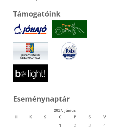
Támogatóink
Eseménynaptár
2017. június
H
K
S
C
P
S
V
1
2
3
4