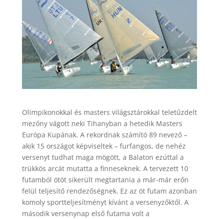
Olimpikonokkal és masters világsztárokkal teletűzdelt
mezőny vágott neki Tihanyban a hetedik Masters
Európa Kupának. A rekordnak számító 89 nevező –
akik 15 országot képviseltek – furfangos, de nehéz
versenyt tudhat maga mögött, a Balaton ezúttal a
trükkös arcát mutatta a finneseknek. A tervezett 10
futamból ötöt sikerült megtartania a már-már erőn
felül teljesítő rendezőségnek. Ez az öt futam azonban
komoly sportteljesítményt kívánt a versenyzőktől. A
második versenynap első futama volt a