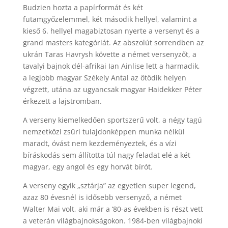
Budzien hozta a papírformát és két
futamgyőzelemmel, két második hellyel, valamint a
kieső 6. hellyel magabiztosan nyerte a versenyt és a
grand masters kategóriát. Az abszolút sorrendben az
ukrán Taras Havrysh követte a német versenyzőt, a
tavalyi bajnok dél-afrikai Ian Ainlise lett a harmadik,
a legjobb magyar Székely Antal az ötödik helyen
végzett, utána az ugyancsak magyar Haidekker Péter
érkezett a lajstromban.
A verseny kiemelkedően sportszerű volt, a négy tagú
nemzetközi zsűri tulajdonképpen munka nélkül
maradt, óvást nem kezdeményeztek, és a vízi
bíráskodás sem állította túl nagy feladat elé a két
magyar, egy angol és egy horvát bírót.
A verseny egyik „sztárja” az egyetlen super legend,
azaz 80 évesnél is idősebb versenyző, a német
Walter Mai volt, aki már a ‘80-as években is részt vett
a veterán világbajnokságokon. 1984-ben világbajnoki