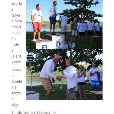
vitorlá
s
tábor
ainkra
márci
us 15-
én
indul
a
jelent
kezés
Lassa
n
közele
g a
szezo
n
vége
Elindultak nyári táboraink