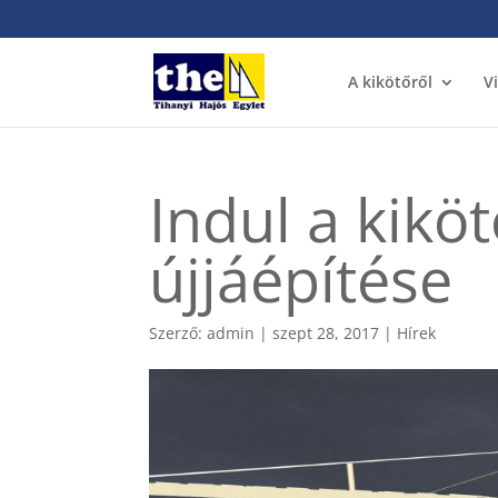
A kikötőről
V
Indul a kikö
újjáépítése
Szerző:
admin
|
szept 28, 2017
|
Hírek