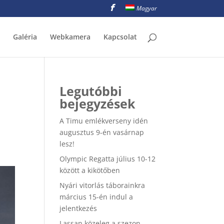
Magyar
Galéria
Webkamera
Kapcsolat
Legutóbbi
bejegyzések
A Timu emlékverseny idén
augusztus 9-én vasárnap
lesz!
Olympic Regatta július 10-12
között a kikötőben
Nyári vitorlás táborainkra
március 15-én indul a
jelentkezés
Lassan közeleg a szezon