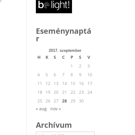
n
Eseménynaptá
r
2017. szeptember
H
K
S
C
P
S
V
1
2
3
4
5
6
7
8
9
10
11
12
13
14
15
16
17
18
19
20
21
22
23
24
25
26
27
28
29
30
« aug
nov »
Archívum
Archívum