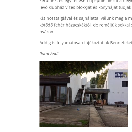
kerülnek, és egy teljesen új épület kerül a he
lévő klubház vízes blokkját és konyháját tudják
Kis nosztalgiával és sajnálattal válunk meg a m
kötődő fehér házacskáktól, de reméljük sokkal
nyáron.
Addig is folyamatosan tájékoztatlak Benneteket
Rutai Andi