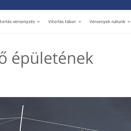
itorlás versenyzés
Vitorlás tábor
Versenyek nálunk
tő épületének