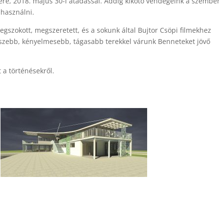
lyére, 2018. május 30-i átadással. Addig kikötő vendégeink a szembe
 használni.
egszokott, megszeretett, és a sokunk által Bujtor Csöpi filmekhez
 szebb, kényelmesebb, tágasabb terekkel várunk Benneteket jövő
 a történésekről.