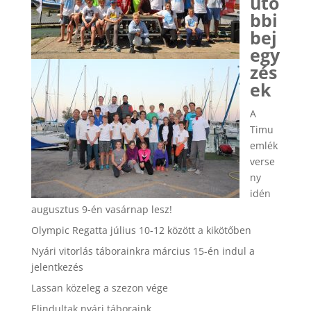
utó
bbi
bej
egy
zés
ek
A
Timu
emlék
verse
ny
idén
augusztus 9-én vasárnap lesz!
Olympic Regatta július 10-12 között a kikötőben
Nyári vitorlás táborainkra március 15-én indul a
jelentkezés
Lassan közeleg a szezon vége
Elindultak nyári táboraink