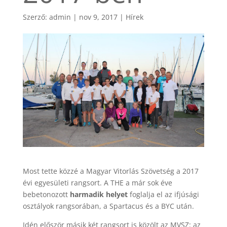
Szerző:
admin
|
nov 9, 2017
|
Hírek
Most tette közzé a Magyar Vitorlás Szövetség a 2017
évi egyesületi rangsort. A THE a már sok éve
bebetonozott
harmadik helyet
foglalja el az ifjúsági
osztályok rangsorában, a Spartacus és a BYC után.
Idén először másik két rangsort is közölt az MVSZ: az