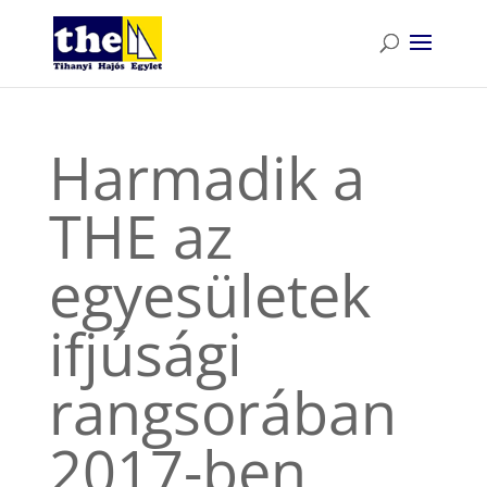
Harmadik a
THE az
egyesületek
ifjúsági
rangsorában
2017-ben