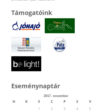
Támogatóink
Eseménynaptár
2017. november
H
K
S
C
P
S
V
1
2
3
4
5