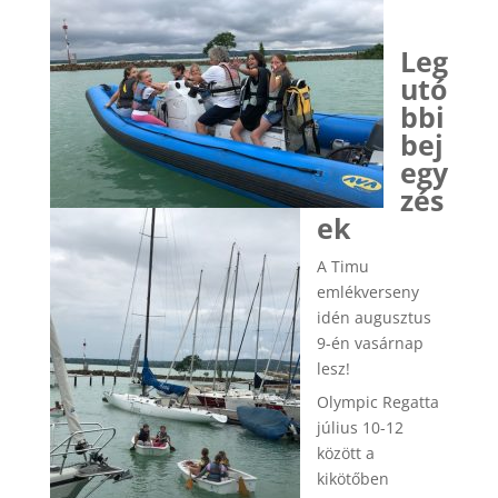
Leg
utó
bbi
bej
egy
zés
ek
A Timu
emlékverseny
idén augusztus
9-én vasárnap
lesz!
Olympic Regatta
július 10-12
között a
kikötőben