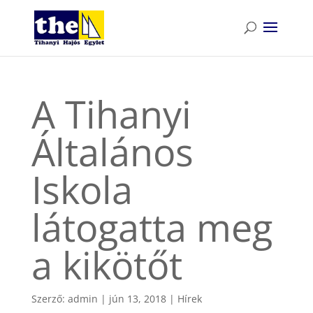
A Tihanyi
Általános
Iskola
látogatta meg
a kikötőt
Szerző:
admin
|
jún 13, 2018
|
Hírek