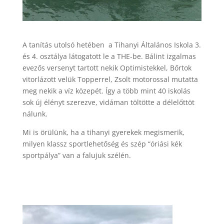
A tanítás utolsó hetében a Tihanyi Általános Iskola 3.
és 4. osztálya látogatott le a THE-be. Bálint izgalmas
evezős versenyt tartott nekik Optimistekkel, Bőrtok
vitorlázott velük Topperrel, Zsolt motorossal mutatta
meg nekik a víz közepét. Így a több mint 40 iskolás
sok új élényt szerezve, vidáman töltötte a délelőttöt
nálunk.
Mi is örülünk, ha a tihanyi gyerekek megismerik,
milyen klassz sportlehetőség és szép “óriási kék
sportpálya” van a falujuk szélén.