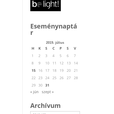
Eseménynaptá
r
2019. július
H
K
S
C
P
S
V
1
2
3
4
5
6
7
8
9
10
11
12
13
14
15
16
17
18
19
20
21
22
23
24
25
26
27
28
29
30
31
« jún
szept »
Archívum
Archívum