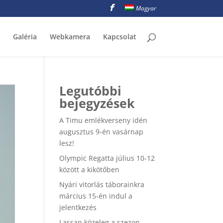
Magyar
Galéria
Webkamera
Kapcsolat
Legutóbbi
bejegyzések
A Timu emlékverseny idén
augusztus 9-én vasárnap
lesz!
Olympic Regatta július 10-12
között a kikötőben
Nyári vitorlás táborainkra
március 15-én indul a
jelentkezés
Lassan közeleg a szezon