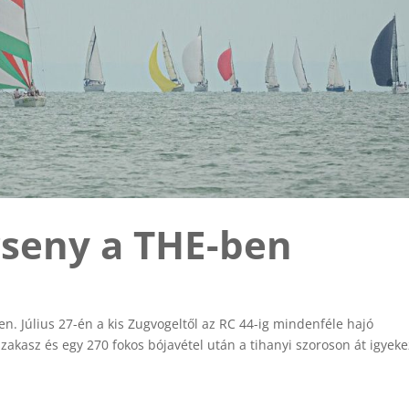
seny a THE-ben
n. Július 27-én a kis Zugvogeltől az RC 44-ig mindenféle hajó
szakasz és egy 270 fokos bójavétel után a tihanyi szoroson át igyeke