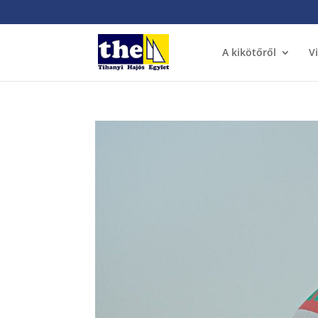
A kikötőről
V