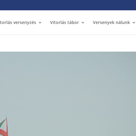
itorlás versenyzés
Vitorlás tábor
Versenyek nálunk