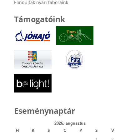
Elindultak nyári táboraink
Támogatóink
Eseménynaptár
2026. augusztus
H
K
S
C
P
S
V
1
2