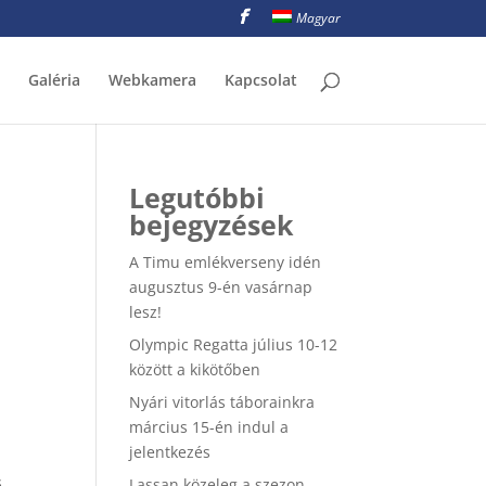
Magyar
Galéria
Webkamera
Kapcsolat
Legutóbbi
bejegyzések
A Timu emlékverseny idén
augusztus 9-én vasárnap
lesz!
Olympic Regatta július 10-12
között a kikötőben
Nyári vitorlás táborainkra
március 15-én indul a
jelentkezés
s
Lassan közeleg a szezon