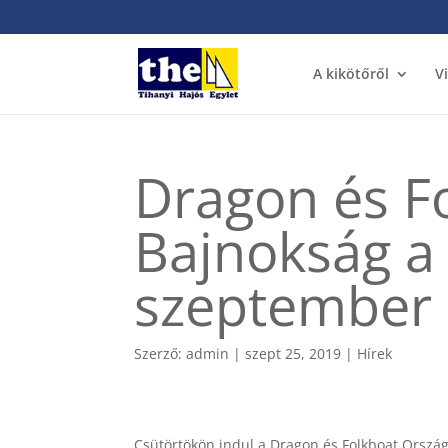
A kikötőről
V
Dragon és F
Bajnokság a
szeptember 
Szerző:
admin
|
szept 25, 2019
|
Hírek
Csütörtökön indul a Dragon és Folkboat Ország