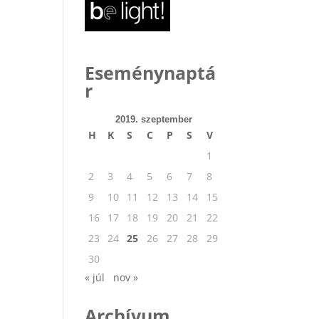
Eseménynaptá
r
2019. szeptember
H
K
S
C
P
S
V
1
2
3
4
5
6
7
8
9
10
11
12
13
14
15
16
17
18
19
20
21
22
23
24
25
26
27
28
29
30
« júl
nov »
Archívum