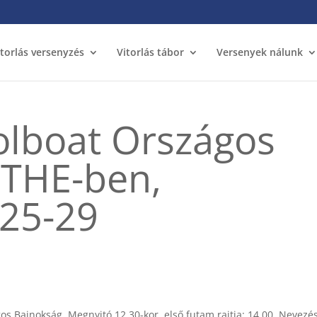
itorlás versenyzés
Vitorlás tábor
Versenyek nálunk
olboat Országos
 THE-ben,
25-29
os Bajnokság. Megnyitó 12.30-kor, első futam rajtja: 14.00. Nevezé