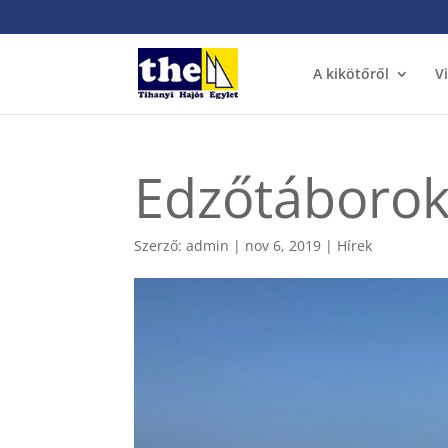
A kikötőről
V
Edzőtáborok
Szerző:
admin
|
nov 6, 2019
|
Hírek