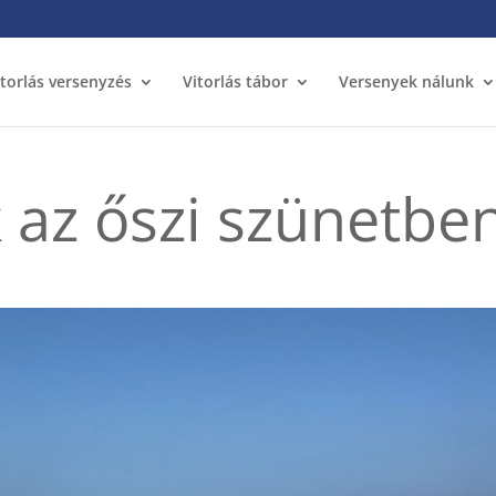
itorlás versenyzés
Vitorlás tábor
Versenyek nálunk
 az őszi szünetbe