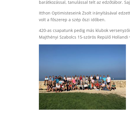
barátkozással, tanulással telt az edzőtábor. Saj
Itthon Optimisteseink Zsolt irányításával edzett
volt a főszerep a szép őszi időben.
420-as csapatunk pedig más klubok versenyzőiv
Majthényi Szabolcs 15-szörös Repülő Hollandi vi