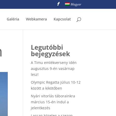
Magyar
Galéria
Webkamera
Kapcsolat
n
Legutóbbi
bejegyzések
A Timu emlékverseny idén
augusztus 9-én vasárnap
lesz!
Olympic Regatta július 10-12
között a kikötőben
Nyári vitorlás táborainkra
március 15-én indul a
jelentkezés
Lassan közeleg a szezon