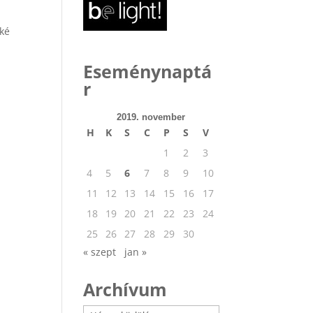
eké
Eseménynaptá
r
2019. november
H
K
S
C
P
S
V
1
2
3
4
5
6
7
8
9
10
11
12
13
14
15
16
17
18
19
20
21
22
23
24
25
26
27
28
29
30
« szept
jan »
Archívum
Archívum