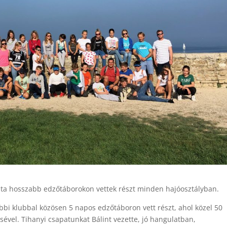
nálta hosszabb edzőtáborokon vettek részt minden hajóosztályban.
bi klubbal közösen 5 napos edzőtáboron vett részt, ahol közel 50
ével. Tihanyi csapatunkat Bálint vezette, jó hangulatban,