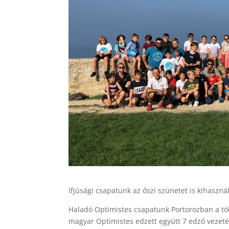
Ifjúsági csapatunk az őszi szünetet is kihasz
Haladó Optimistes csapatunk Portorozban a töb
magyar Optimistes edzett együtt 7 edző vezetés