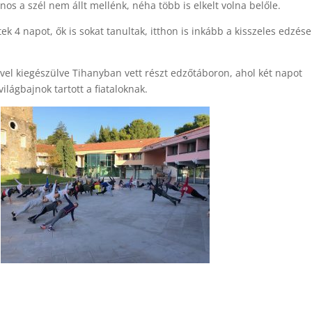
nos a szél nem állt mellénk, néha több is elkelt volna belőle.
ek 4 napot, ők is sokat tanultak, itthon is inkább a kisszeles edzés
el kiegészülve Tihanyban vett részt edzőtáboron, ahol két napot
lágbajnok tartott a fiataloknak.