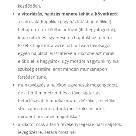
kezdődően.
a vitorlázás, hajózás menete tehát a következő
:
csak családtagokkal (egy háztatásban élőkkel)
behajtotok a kikötőbe autóval (ill. begyalogoltok),
leparkoltok és egyenesen a hajótokhoz mentek.
Ezzel kihajóztok a vízre, ott tartva a távolságot
egyéb hajóktól. Visszatérve a kikötőbe azt minél
előbb el is hagyjátok. Egy mosdót hagytunk nyitva
szükség esetére, amit minden munkanapon
fertőtlenítünk.
munkavégzés a hajókon ugyancsak megengedett,
de a fenti menetrend és a távolságtartás
betartásával. A munkákhoz eszközöket, fellélőket,
stb. sajnos nem tudunk most kölcsön adni,
mindent hozzatok magatokkal!
a kikötőt csak a fenti tevékenységekre használjátok,
levegőzésre, sétára most ne!