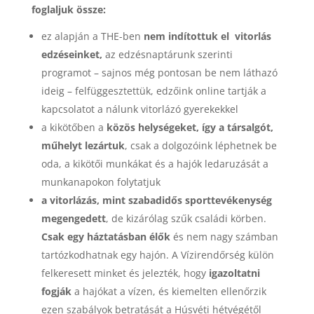
foglaljuk össze:
ez alapján a THE-ben
nem indítottuk el vitorlás
edzéseinket,
az edzésnaptárunk szerinti
programot – sajnos még pontosan be nem láthazó
ideig – felfüggesztettük, edzőink online tartják a
kapcsolatot a nálunk vitorlázó gyerekekkel
a kikötőben a
közös helységeket, így a társalgót,
műhelyt lezártuk
, csak a dolgozóink léphetnek be
oda, a kikötői munkákat és a hajók ledaruzását a
munkanapokon folytatjuk
a vitorlázás, mint szabadidős sporttevékenység
megengedett
, de kizárólag szűk családi körben.
Csak egy háztatásban élők
és nem nagy számban
tartózkodhatnak egy hajón. A Vízirendőrség külön
felkeresett minket és jelezték, hogy
igazoltatni
fogják
a hajókat a vízen, és kiemelten ellenőrzik
ezen szabályok betratását a Húsvéti hétvégétől