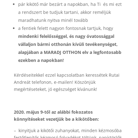
pár kikötő már bezárt a napokban, ha Ti és mi ezt
a rendszert be tudjuk tartani, akkor reméljük
maradhatunk nyitva minél tovább
a fentiek felett nagyon fontosnak tartjuk, hogy
mindenki felelősséggel, és nagy óvatossággal
vállaljon bármi otthonán kívüli tevékenységet,
alapjában a MARADJ OTTHON elv a legfontosabb
ezekben a napokban!
Kérdéseitekkel ezzel kapcsolatban keressétek Rutai
Andreát telefonon, e-mailen! Köszönjük
megértéseteket, jó egészséget kívánunk!
2020. május 9-től az alábbi fokozatos
könnyítéseket vezetjük be a kikötőben:
– kinyitjuk a kikötői zuhanyokat, minden kézmosóba
fertőtlenítős kézmosó folyadékot töltünk, papírtörlők