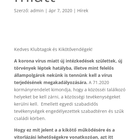
Szerző:
admin
|
ápr 7, 2020
|
Hírek
Kedves Klubtagok és Kikötővendégek!
A korona vírus miatt új intézkedések születtek, új
törvények léptek hatályba, illetve mint felelős
állampolgárok nekünk is tennünk kell a vírus
terjedésének megakadályozására.
A 71.2020
kormányrendelet kimondja, hogy a közösséi találkozó
helyeket be kell zárni, a közösségi tevékenységeket
kerülni kell. Emellett egyedi szabadidős
tevékenységek engedélyezettek szabadtéren és szűk
családi körben.
Hogy ez mit jelent a a kikötő működésére és a
vitorlázási lehetőségekre vonatkozóan, azt itt