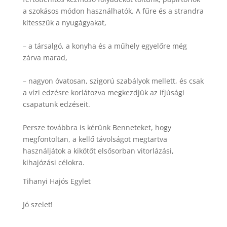
a szokásos módon használhatók. A fűre és a strandra
kitesszük a nyugágyakat,
– a társalgó, a konyha és a műhely egyelőre még
zárva marad,
– nagyon óvatosan, szigorú szabályok mellett, és csak
a vízi edzésre korlátozva megkezdjük az ifjúsági
csapatunk edzéseit.
Persze továbbra is kérünk Benneteket, hogy
megfontoltan, a kellő távolságot megtartva
használjátok a kikötőt elsősorban vitorlázási,
kihajózási célokra.
Tihanyi Hajós Egylet
Jó szelet!