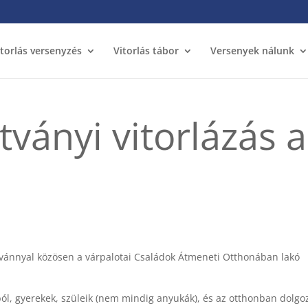
itorlás versenyzés
Vitorlás tábor
Versenyek nálunk
ítványi vitorlázás a
ítvánnyal közösen a várpalotai Családok Átmeneti Otthonában lakó
ból, gyerekek, szüleik (nem mindig anyukák), és az otthonban dolgo