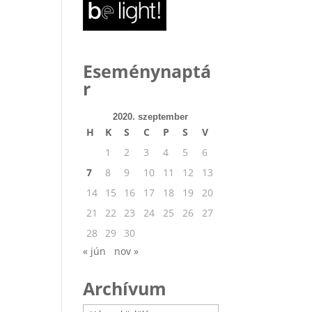
Eseménynaptá
r
2020. szeptember
H
K
S
C
P
S
V
1
2
3
4
5
6
7
8
9
10
11
12
13
14
15
16
17
18
19
20
21
22
23
24
25
26
27
28
29
30
« jún
nov »
Archívum
Archívum