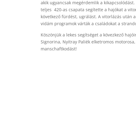
akik ugyancsak megérdemlik a kikapcsolódást. A
teljes 420-as csapata segítette a hajókat a vi
következő fürdést, ugrálást. A vitorlázás után 
vidám programok várták a családokat a strando
Köszönjük a lekes segítséget a kövezkező hajói
Signorina, Nyitray Paliék elketromos motorosa,
manschaftkodást!