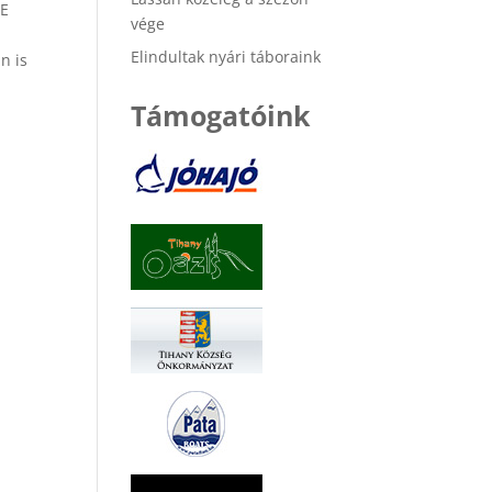
HE
vége
Elindultak nyári táboraink
n is
Támogatóink
,