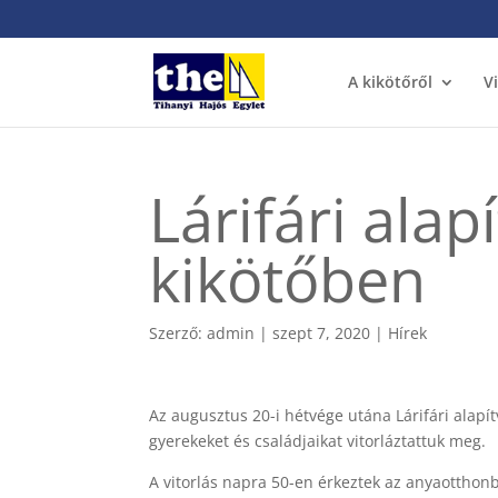
A kikötőről
V
Lárifári alap
kikötőben
Szerző:
admin
|
szept 7, 2020
|
Hírek
Az augusztus 20-i hétvége utána Lárifári alap
gyerekeket és családjaikat vitorláztattuk meg.
A vitorlás napra 50-en érkeztek az anyaotthon