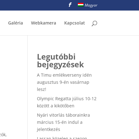
Magyar
Galéria
Webkamera
Kapcsolat
Legutóbbi
bejegyzések
A Timu emlékverseny idén
augusztus 9-én vasárnap
lesz!
Olympic Regatta július 10-12
között a kikötőben
Nyári vitorlás táborainkra
március 15-én indul a
jelentkezés
zók,
Lassan közeleg a szezon