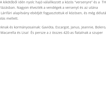
 kikötőből idén nyolc hajó válallkozott a közös “versenyre” és a T
torlázásban. Nagyon élvezték a vendégek a versenyt és az utána
a Lárifári alapítvány ebédjét fogyasztottuk el közösen, és még délutá
lás mellett.
nknak és kormányosainak: Gavióta, Escargot, Janus, Jeannie, Bolero
 Macarella és Lisa! És persze a z összes 420-as fiatalnak a szuper