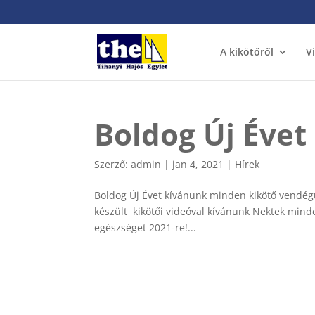
A kikötőről
V
Boldog Új Évet
Szerző:
admin
|
jan 4, 2021
|
Hírek
Boldog Új Évet kívánunk minden kikötő vendég
készült kikötői videóval kívánunk Nektek minden
egészséget 2021-re!...