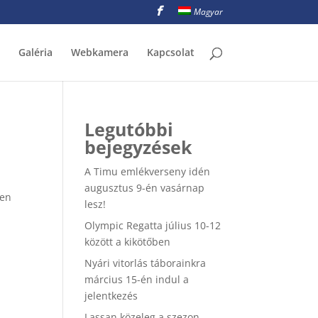
Magyar
Galéria
Webkamera
Kapcsolat
Legutóbbi
bejegyzések
A Timu emlékverseny idén
augusztus 9-én vasárnap
ben
lesz!
Olympic Regatta július 10-12
között a kikötőben
Nyári vitorlás táborainkra
március 15-én indul a
jelentkezés
Lassan közeleg a szezon