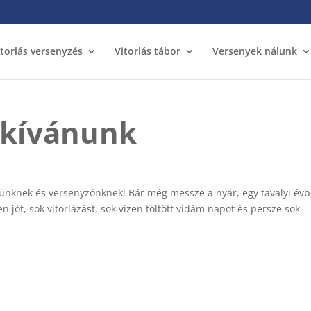
itorlás versenyzés
Vitorlás tábor
Versenyek nálunk
 kívánunk
ünknek és versenyzőnknek! Bár még messze a nyár, egy tavalyi év
 jót, sok vitorlázást, sok vízen töltött vidám napot és persze sok