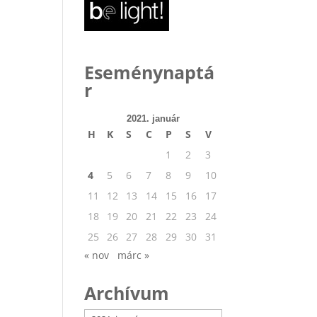
Eseménynaptá
r
2021. január
H
K
S
C
P
S
V
1
2
3
4
5
6
7
8
9
10
11
12
13
14
15
16
17
18
19
20
21
22
23
24
25
26
27
28
29
30
31
« nov
márc »
Archívum
Archívum