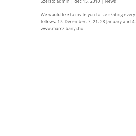
Szerző:
admin
|
dec 15, 2010
|
News
We would like to invite you to ice skating every
follows: 17. December, 7, 21, 28 January and 4,
www.marczibanyi.hu