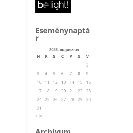
Eseménynaptá
r
2026. augusztus
H
K
S
C
P
S
V
1
2
3
4
5
6
7
8
9
10
11
12
13
14
15
16
17
18
19
20
21
22
23
24
25
26
27
28
29
30
31
« júl
Archívum