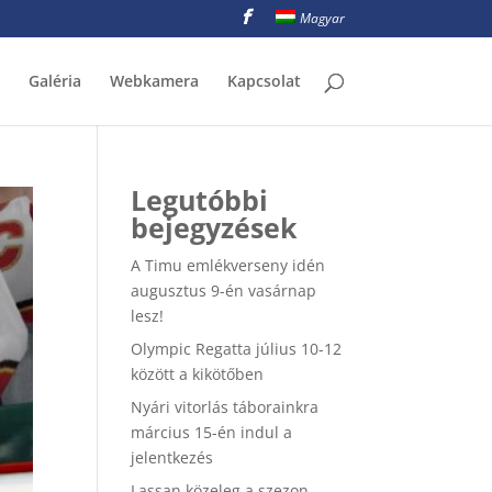
Magyar
Galéria
Webkamera
Kapcsolat
Legutóbbi
bejegyzések
A Timu emlékverseny idén
augusztus 9-én vasárnap
lesz!
Olympic Regatta július 10-12
között a kikötőben
Nyári vitorlás táborainkra
március 15-én indul a
jelentkezés
Lassan közeleg a szezon