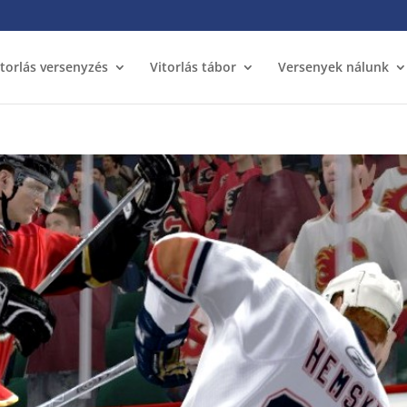
itorlás versenyzés
Vitorlás tábor
Versenyek nálunk