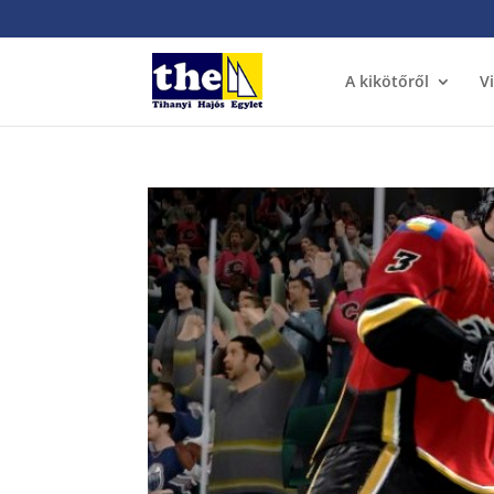
A kikötőről
V