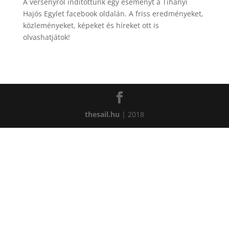
A versenyről indítottunk egy eseményt a Tihanyi
Hajós Egylet facebook oldalán. A friss eredményeket,
közleményeket, képeket és híreket ott is
olvashatjátok!
thesail.hu
| 2018