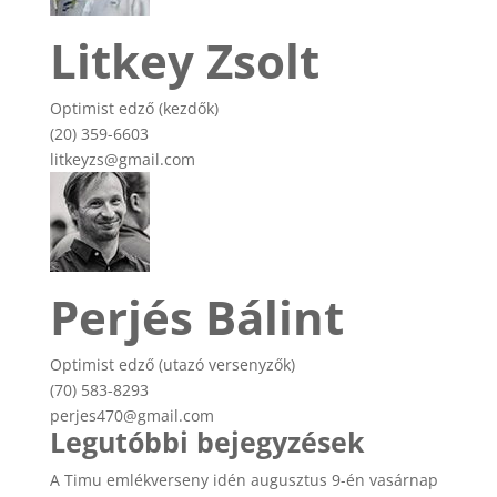
Litkey Zsolt
Optimist edző (kezdők)
(20) 359-6603
litkeyzs@gmail.com
Perjés Bálint
Optimist edző (utazó versenyzők)
(70) 583-8293
perjes470@gmail.com
Legutóbbi bejegyzések
A Timu emlékverseny idén augusztus 9-én vasárnap