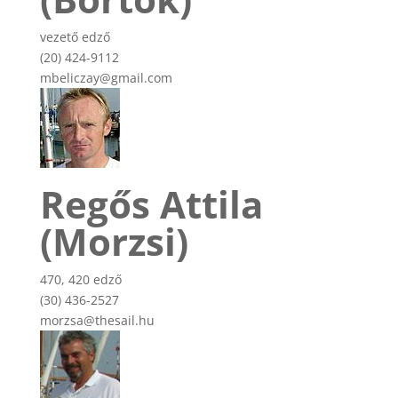
vezető edző
(20) 424-9112
mbeliczay@gmail.com
Regős Attila
(Morzsi)
470, 420 edző
(30) 436-2527
morzsa@thesail.hu