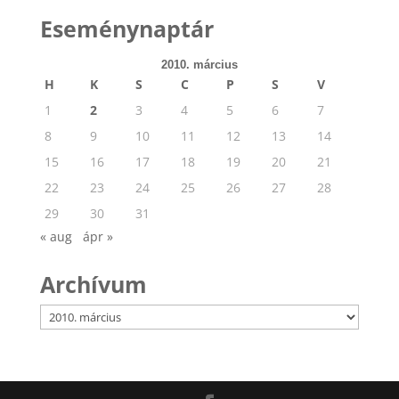
Eseménynaptár
2010. március
H
K
S
C
P
S
V
1
2
3
4
5
6
7
8
9
10
11
12
13
14
15
16
17
18
19
20
21
22
23
24
25
26
27
28
29
30
31
« aug
ápr »
Archívum
Archívum