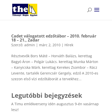
Cadet válogatott edzőtábor – 2010. február
18 – 21., Zadar
Szerző:
admin
|
márc 2, 2010
|
Hírek
Résztvevők Bors Máté – Horváth Balázs, kerettag
Bagyó Áron – Polgár Lukács. kerettag Munka Márton
– Kanyicska Márk. kerettag Kerekes Zsombor – Rácz
Levente, tartalék Gerencsér Gergely, edző A 2010-es
szezon első vízi edzőtáborát a tervekhez...
Legutóbbi bejegyzések
A Timu emlékverseny idén augusztus 9-én vasárnap
lesz!