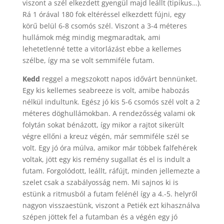
viszont a szél elkezdett gyengül majd leállt (tipikus…).
Rá 1 órával 180 fok eltéréssel elkezdett fújni, egy
körű belül 6-8 csomós szél. Viszont a 3-4 méteres
hullámok még mindig megmaradtak, ami
lehetetlenné tette a vitorlázást ebbe a kellemes
szélbe, így ma se volt semmiféle futam.
Kedd
reggel a megszokott napos idővárt bennünket.
Egy kis kellemes seabreeze is volt, amibe habozás
nélkül indultunk. Egész jó kis 5-6 csomós szél volt a 2
méteres döghullámokban. A rendezősség valami ok
folytán sokat bénázott, így mikor a rajtot sikerült
végre ellőni a kreuz végén, már semmiféle szél se
volt. Egy jó óra múlva, amikor már többek falfehérek
voltak, jött egy kis remény sugallat és el is indult a
futam. Forgolódott, leállt, ráfújt, minden jellemezte a
szelet csak a szabályosság nem. Mi sajnos ki is
estünk a ritmusból a futam felénél így a 4.-5. helyről
nagyon visszaestünk, viszont a Petiék ezt kihasználva
szépen jöttek fel a futamban és a végén egy jó