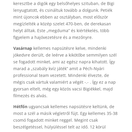
keresztbe a digók egy belsőhelyes szituban, de Bigi
lenyugtatott, és csináltuk tovább a dolgunk. Petiék
mint újoncok ebben az osztályban, most először
megízlelték a közép szelet 470-ben, de derekasan
helyt álltak. Este „megduma” és kiértékelés, több
figyelem a hajóvezetésre és a mezőnyre.
Vasárnap
kellemes napsütésre kelve, mindenki
jókedvre derült, de leérve a kikötőbe semmilyen szél
se fogadott minket, ami az egész napra kihatott. Így
marad a „szabály kvíz játék” amit a Péch-Nyári
professional team vezetett. Mindenki élvezte, de
mégis csak vártuk valamiért a végét -.- . Így ez a nap
gyorsan eltelt, még egy közös vacsi Bigiékkel, majd
filmezés és alvás.
Hétfőn
ugyancsak kellemes napsütésre keltünk, de
most a szél a másik végletről fújt. Egy kellemes 35-38
csomó fogadott minket reggel. Megint csak
beszélgetéssel, hülyüléssel telt az idő. 12 körül