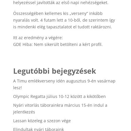
helyezéssel javították az első napi nehézségeket.
Összességében kellemes kis „verseny” inkább
nyaralás volt. 4 futam lett a 10-ből, de szerintem így
is mindenki elég tapasztalatot el tudott raktározni.
Itt az eredmény a végére:
GDE Hiba: Nem sikerült betölteni a kért profil.
Legutóbbi bejegyzések
A Timu emlékverseny idén augusztus 9-én vasárnap
lesz!
Olympic Regatta július 10-12 között a kikötőben
Nyári vitorlás táborainkra március 15-én indul a
jelentkezés
Lassan közeleg a szezon vége
Elindultak nyári táboraink