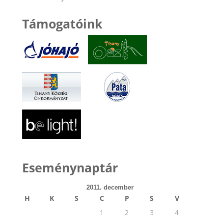
Támogatóink
Eseménynaptár
2011. december
H
K
S
C
P
S
V
1
2
3
4