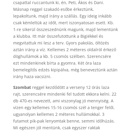
csapattal ruccantunk ki, én, Peti, Ákos és Dani.
Másnap reggel szakadó esőbe érkeztünk,
lepakoltunk, majd irány a szállás. Egy ideig inkább
csak kémleltük az időt, mert iszonyatosan esett. Kb.
1-re sikerül összeszednünk magunk, majd lementünk
a klubba. Itt már összefutottunk a Bigiékkel és
megvitattuk mi lesz a terv. Gyors pakolás, öltözés
aztán irány a víz. Kellemes 2 méteres oldalról érkező
döghullámok a kb. 5 csomós szélben. Szerencsére
ezt mindenkinek bírta a gyomra. Két óra laza
bemelegítős edzés kipipálva, még beneveztünk aztán
irány haza vacsizni.
Szombat
reggel kezdődött a verseny 12 órás laza
rajt, szerencsére mindenki fel tudott ekkora kelni. 22
db 470-es nevezett, ami viszonylag jó mennyiség. A
vízen egy kellemes 15-16 csomós szél a tenger felől,
ugyanolyan kellemes 2 méteres hullámokkal. 3
futamot pik-pak lenyomtak benne, semmi időhúzás.
Mi egészen jól mentünk, csak egyszer raktak