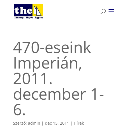
470-eseink
Imperián,
2011.
december 1-
6.
Szerző:
admin
|
dec 15, 2011
|
Hírek