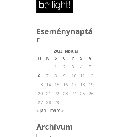
Eseménynaptá
r
2012. február
H
K
S
C
P
S
V
1
2
3
4
5
6
7
8
9
10
11
12
13
14
15
16
17
18
19
20
21
22
23
24
25
26
27
28
29
« jan
márc »
Archívum
Archívum