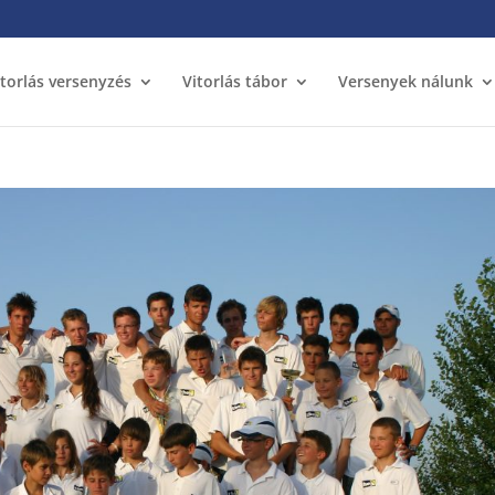
itorlás versenyzés
Vitorlás tábor
Versenyek nálunk