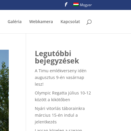
Magyar
Galéria
Webkamera
Kapcsolat
Legutóbbi
bejegyzések
A Timu emlékverseny idén
augusztus 9-én vasárnap
lesz!
Olympic Regatta július 10-12
között a kikötőben
Nyári vitorlás táborainkra
március 15-én indul a
jelentkezés
Lassan közeleg a szezon