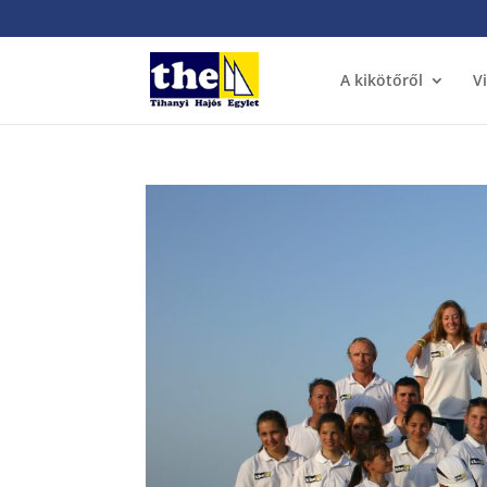
A kikötőről
V