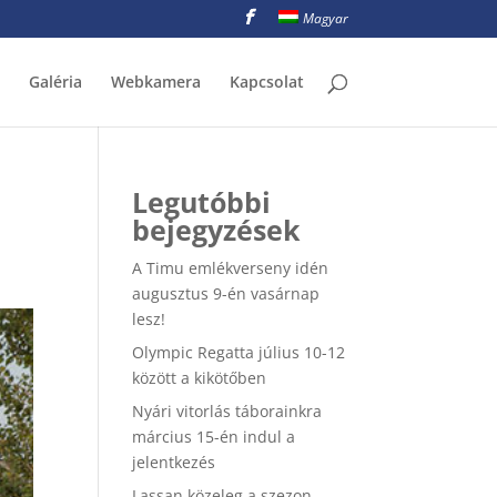
Magyar
Galéria
Webkamera
Kapcsolat
Legutóbbi
bejegyzések
A Timu emlékverseny idén
augusztus 9-én vasárnap
lesz!
Olympic Regatta július 10-12
között a kikötőben
Nyári vitorlás táborainkra
március 15-én indul a
jelentkezés
Lassan közeleg a szezon