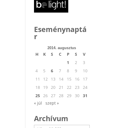
Eseménynaptá
r
2014. augusztus
H
K
S
C
P
S
V
1
2
3
4
5
6
7
8
9
10
11
12
13
14
15
16
17
18
19
20
21
22
23
24
25
26
27
28
29
30
31
« júl
szept »
Archívum
Archívum