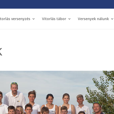
itorlás versenyzés
Vitorlás tábor
Versenyek nálunk
k