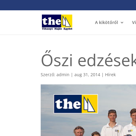
A kikötőről
V
Őszi edzése
Szerző:
admin
|
aug 31, 2014
|
Hírek