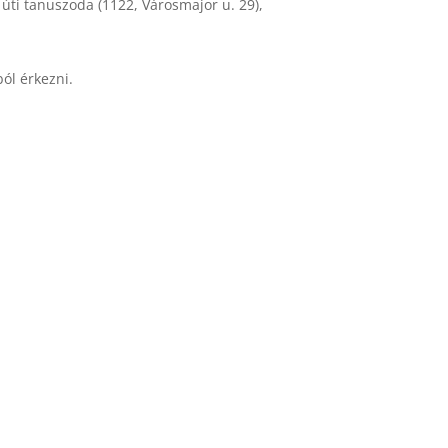
 úti tanuszoda (1122, Városmajor u. 29),
ból érkezni.