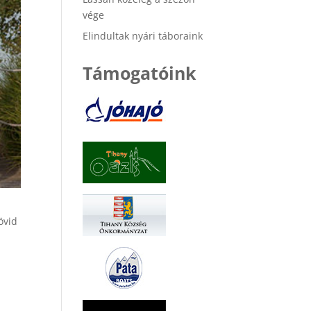
vége
Elindultak nyári táboraink
Támogatóink
övid