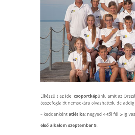
Elkészült az idei
csoportkép
ünk, amit az Orszá
összefoglalót nemsokára olvashattok, de addig
– keddenként
atlétika
: negyed 4-től fél 5-ig Va
első alkalom szeptember 9.