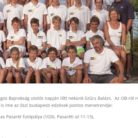
gos Bajnokság utolós napján lőtt nekünk Szűcs Balázs. Az OB-ról r
 is íme az őszi budapesti edzések pontos menetrendje:
sas Pasarét futópálya (1026, Pasaréti út 11-13),