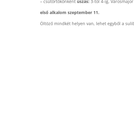
– csütörtökönként
úszás:
3-tól 4-ig, Városmajor
első alkalom szeptember 11.
Öltöző mindkét helyen van, lehet egyből a suli