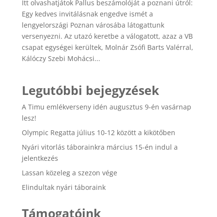
Itt olvashatjátok Pallus beszámolóját a poznani útról:
Egy kedves invitálásnak engedve ismét a
lengyelországi Poznan városába látogattunk
versenyezni. Az utazó keretbe a válogatott, azaz a VB
csapat egységei kerültek, Molnár Zsófi Barts Valérral,
Kálóczy Szebi Mohácsi...
Legutóbbi bejegyzések
A Timu emlékverseny idén augusztus 9-én vasárnap
lesz!
Olympic Regatta július 10-12 között a kikötőben
Nyári vitorlás táborainkra március 15-én indul a
jelentkezés
Lassan közeleg a szezon vége
Elindultak nyári táboraink
Támogatóink