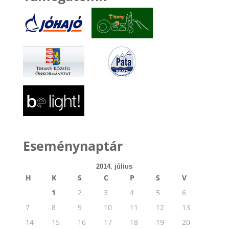
Eseménynaptár
2014. július
H
K
S
C
P
S
V
1
2
3
4
5
6
7
8
9
10
11
12
13
14
15
16
17
18
19
20