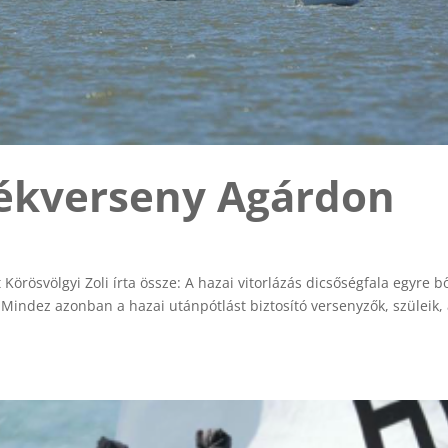
ékverseny Agárdon
Körösvölgyi Zoli írta össze: A hazai vitorlázás dicsőségfala egyre b
indez azonban a hazai utánpótlást biztosító versenyzők, szüleik,