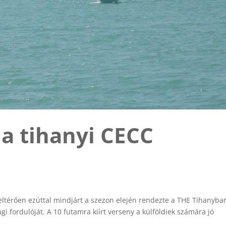
 a tihanyi CECC
ltérően ezúttal mindjárt a szezon elején rendezte a THE Tihanyba
 fordulóját. A 10 futamra kiírt verseny a külföldiek számára jó