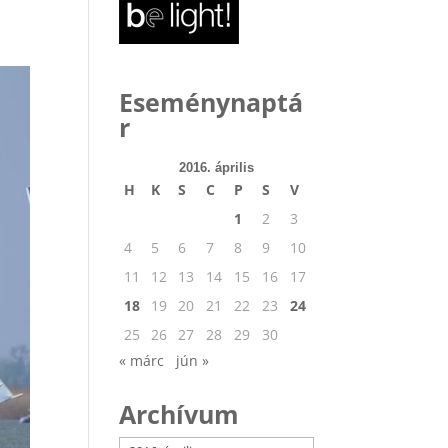
Eseménynaptá
r
2016. április
H
K
S
C
P
S
V
1
2
3
4
5
6
7
8
9
10
11
12
13
14
15
16
17
18
19
20
21
22
23
24
25
26
27
28
29
30
« márc
jún »
Archívum
Archívum