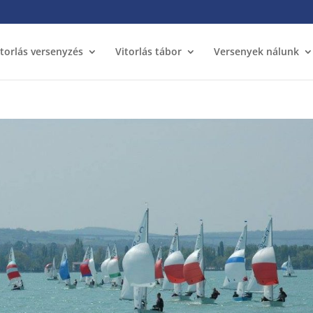
itorlás versenyzés
Vitorlás tábor
Versenyek nálunk