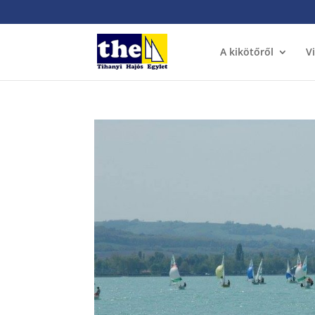
A kikötőről
V