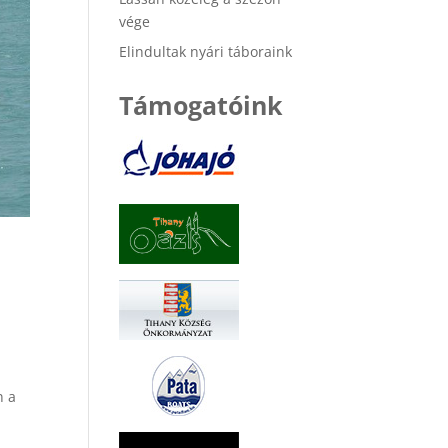
vége
Elindultak nyári táboraink
Támogatóink
n a