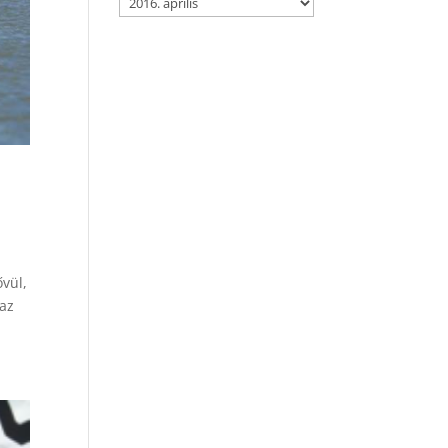
ővül,
 az