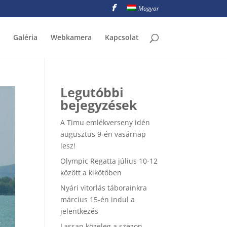
Magyar
Galéria
Webkamera
Kapcsolat
Legutóbbi
bejegyzések
A Timu emlékverseny idén
augusztus 9-én vasárnap
lesz!
Olympic Regatta július 10-12
között a kikötőben
Nyári vitorlás táborainkra
március 15-én indul a
jelentkezés
Lassan közeleg a szezon