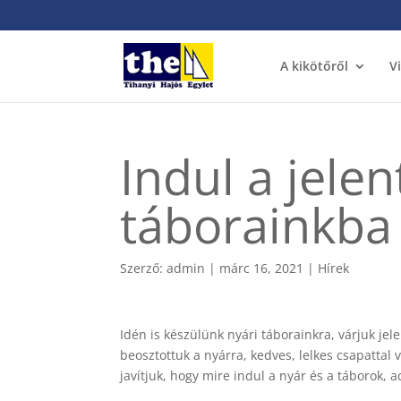
A kikötőről
V
Indul a jelen
táborainkba
Szerző:
admin
|
márc 16, 2021
|
Hírek
Idén is készülünk nyári táborainkra, várjuk je
beosztottuk a nyárra, kedves, lelkes csapattal v
javítjuk, hogy mire indul a nyár és a táborok,