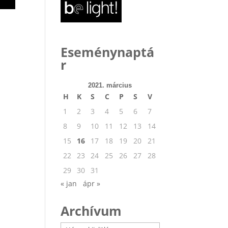
Eseménynaptá
r
2021. március
H
K
S
C
P
S
V
1
2
3
4
5
6
7
8
9
10
11
12
13
14
15
16
17
18
19
20
21
22
23
24
25
26
27
28
29
30
31
« jan
ápr »
Archívum
Archívum