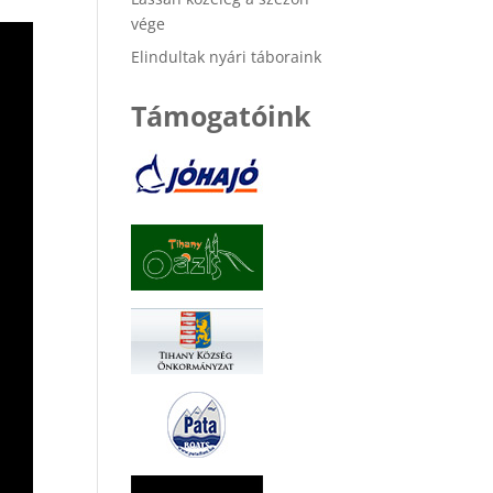
vége
Elindultak nyári táboraink
Támogatóink