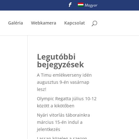
Magyar
Galéria
Webkamera
Kapcsolat
Legutóbbi
bejegyzések
A Timu emlékverseny idén
augusztus 9-én vasárnap
lesz!
Olympic Regatta július 10-12
között a kikötőben
Nyári vitorlás táborainkra
március 15-én indul a
jelentkezés
Lassan közeleg a szezon