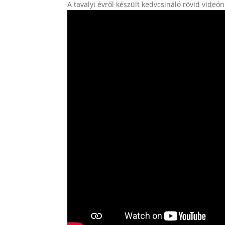
A tavalyi évről készült kedvcsináló rövid videó