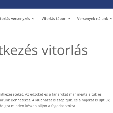
itorlás versenyzés
Vitorlás tábor
Versenyek nálunk
tkezés vitorlás
lentkezéseteket. Az edzőket és a tanárokat már megtaláltuk és
árunk Benneteket. A klubházat is szépítjük, és a hajókat is újítjuk,
 addigra minden készen álljon a fogadásotokra.